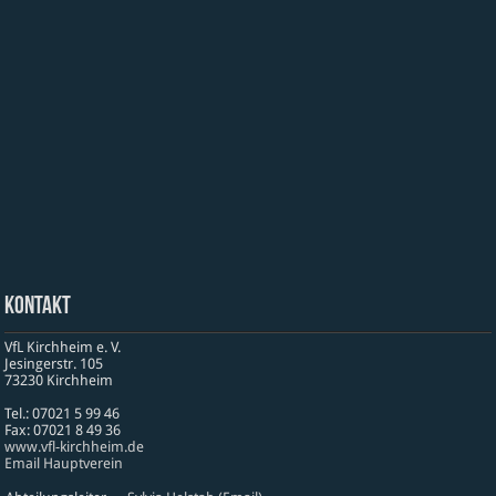
Kontakt
VfL Kirchheim e. V.
Jesinger­str. 105
73230 Kirch­heim
Tel.: 07021 5 99 46
Fax: 07021 8 49 36
www​.vfl​-kirch​heim​.de
Email Hauptverein