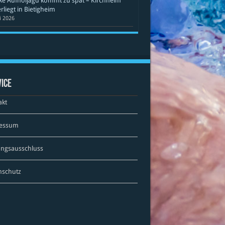
ke Aufholjagd kommt zu spät – Kirchheim
rliegt in Bietigheim
li 2026
ice
akt
essum
ungsausschluss
nschutz