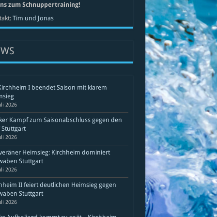
uns zum Schnuppertraining!
akt:
Tim und Jonas
EWS
Kirchheim I beendet Saison mit klarem
msieg
uli 2026
rker Kampf zum Saisonabschluss gegen den
Stuttgart
uli 2026
eräner Heimsieg: Kirchheim dominiert
aben Stuttgart
uli 2026
hheim II feiert deutlichen Heimsieg gegen
aben Stuttgart
uli 2026