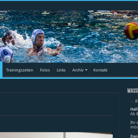
Trainingszeiten
Fotos
Links
Archiv
Kontakt
WASS
… g
Hal
Ab 8
Ihr 
möch
Dan