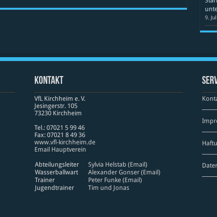
Star
unte
9. Ju
Kontakt
Serv
VfL Kirchheim e. V.
Kont
Jesinger­str. 105
73230 Kirch­heim
Impr
Tel.: 07021 5 99 46
Fax: 07021 8 49 36
www​.vfl​-kirch​heim​.de
Haft
Email Hauptverein
Abteilungsleiter
Sylvia Helstab (Email)
Date
Wasserballwart
Alexander Gonser (Email)
Trainer
Peter Funke (Email)
Jugendtrainer
Tim und Jonas