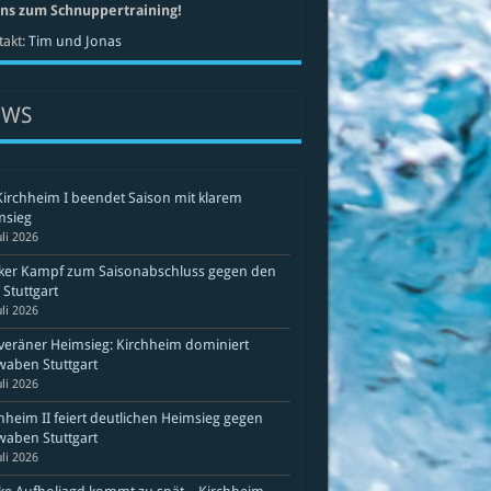
uns zum Schnuppertraining!
akt:
Tim und Jonas
EWS
Kirchheim I beendet Saison mit klarem
msieg
uli 2026
rker Kampf zum Saisonabschluss gegen den
Stuttgart
uli 2026
eräner Heimsieg: Kirchheim dominiert
aben Stuttgart
uli 2026
hheim II feiert deutlichen Heimsieg gegen
aben Stuttgart
uli 2026