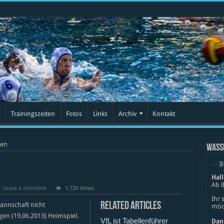
Trainingszeiten
Fotos
Links
Archiv
Kontakt
sen
WASS
… g
Hal
Ab 8
Leave a comment
1,720 Views
Ihr 
Related Articles
annschaft nicht
möch
igen (19.06.2013) Heimspiel.
VfL ist Tabellenführer
Dan