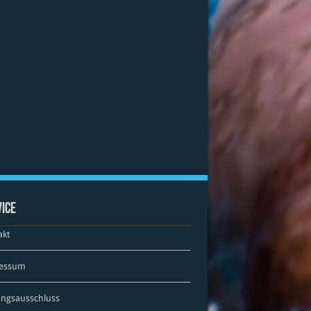
ice
akt
essum
ungsausschluss