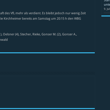
Star
unte
9. Ju
ft des VfL mehr als verdient. Es bleibt jedoch nur wenig Zeit
 die Kirchheimer bereits am Samstag um 20:15 h den WBG
1), Oelsner (4), Stecher, Rieke, Gonser M. (2), Gonser A.,
ünwald