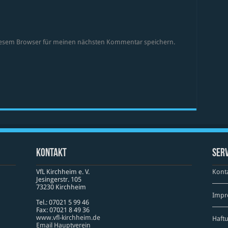
diesem Browser für meinen nächsten Kommentar speichern.
Kontakt
Serv
VfL Kirchheim e. V.
Kont
Jesinger­str. 105
73230 Kirch­heim
Impr
Tel.: 07021 5 99 46
Fax: 07021 8 49 36
www​.vfl​-kirch​heim​.de
Haft
Email Hauptverein