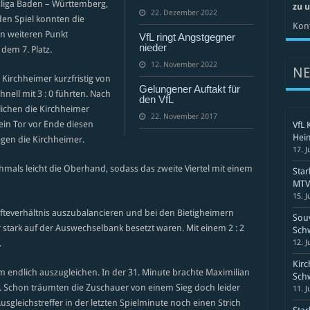
sliga Baden – Württemberg,
zu 
22. Dezember 2022
den Spiel konnten die
Kont
n weiteren Punkt
VfL ringt Angstgegner
nieder
dem 7. Platz.
12. November 2022
N
e Kirchheimer kurzfristig von
Gelungener Auftakt für
nell mit 3 : 0 führten. Nach
den VfL
lichen die Kirchheimer
22. November 2017
ein Tor vor Ende diesen
VfL 
Hei
gegen die Kirchheimer.
17. J
chmals leicht die Oberhand, sodass das zweite Viertel mit einem
Sta
MTV 
15. J
räfteverhältnis auszubalancieren und bei den Bietigheimern
Souv
stark auf der Auswechselbank besetzt waren. Mit einem 2 : 2
Schw
.
12. J
Kirc
um endlich auszugleichen. In der 31. Minute brachte Maximilian
Schw
g. Schon träumten die Zuschauer von einem Sieg doch leider
11. J
gleichstreffer in der letzten Spielminute noch einen Strich