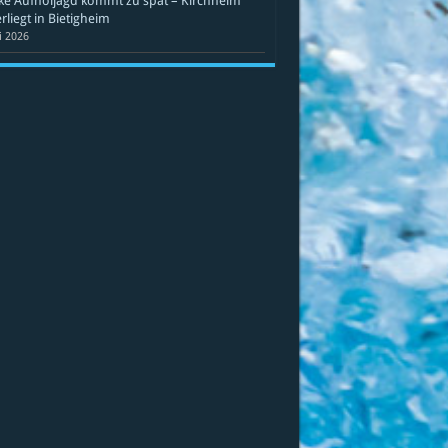
ke Aufholjagd kommt zu spät – Kirchheim
rliegt in Bietigheim
li 2026