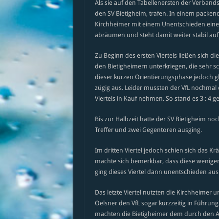
Als sie auf den Tabellenersten der Verband
den SV Bietigheim, trafen. In einem packen
Kirchheimer mit einem Unentschieden eine
abräumen und steht damit weiter stabil auf 
Zu Beginn des ersten Viertels ließen sich di
den Bietigheimern unterkriegen, die sehr sch
dieser kurzen Orientierungsphase jedoch g
zügig aus. Leider mussten der VfL nochmal 
Viertels in Kauf nehmen. So stand es 3 : 4 
Bis zur Halbzeit hatte der SV Bietigheim no
Treffer und zwei Gegentoren ausging.
Im dritten Viertel jedoch schien sich das K
machte sich bemerkbar, dass diese weniger 
ging dieses Viertel dann unentschieden aus
Das letzte Viertel nutzten die Kirchheimer 
Oelsner den VfL sogar kurzzeitig in Führun
machten die Bietigheimer dem durch den Aus