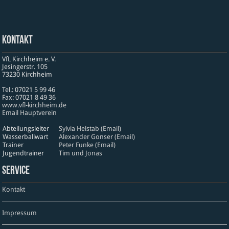
Kontakt
VfL Kirchheim e. V.
Jesinger­str. 105
73230 Kirch­heim
Tel.: 07021 5 99 46
Fax: 07021 8 49 36
www​.vfl​-kirch​heim​.de
Email Hauptverein
Abteilungsleiter
Sylvia Helstab (Email)
Wasserballwart
Alexander Gonser (Email)
Trainer
Peter Funke (Email)
Jugendtrainer
Tim und Jonas
Service
Kontakt
Impressum