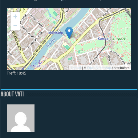
+
−
Leaflet
| ©
OpenStreetMap
contributors
Treff: 18:45
About vati