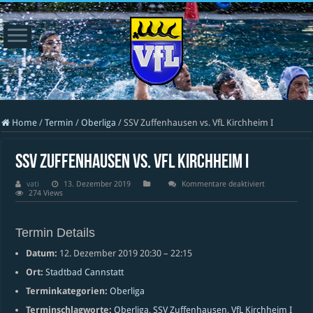
Home
/
Termin
/
Oberliga
/
SSV Zuffenhausen vs. VfL Kirchheim I
SSV Zuffenhausen vs. VfL Kirchheim I
für
vati
13. Dezember 2019
Kommentare deaktiviert
SSV
274 Views
Zuffenhausen
vs.
VfL
Kirchheim
Termin Details
I
Datum:
12. Dezember 2019 20:30
–
22:15
Ort:
Stadtbad Cannstatt
Terminkategorien:
Oberliga
Terminschlagworte:
Oberliga
,
SSV Zuffenhausen
,
VfL Kirchheim I