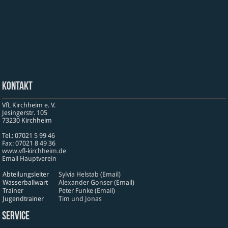
Kontakt
VfL Kirchheim e. V.
Jesinger­str. 105
73230 Kirch­heim
Tel.: 07021 5 99 46
Fax: 07021 8 49 36
www​.vfl​-kirch​heim​.de
Email Hauptverein
Abteilungsleiter
Sylvia Helstab (Email)
Wasserballwart
Alexander Gonser (Email)
Trainer
Peter Funke (Email)
Jugendtrainer
Tim und Jonas
Service