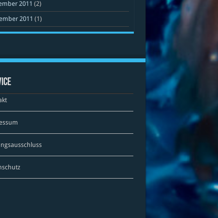
ember 2011
(2)
ember 2011
(1)
ice
akt
essum
ungsausschluss
nschutz