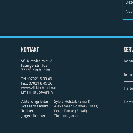
Dez
Nov
Kontakt
Serv
VfL Kirchheim e. V.
Kont
Jesinger­str. 105
73230 Kirch­heim
Impr
Tel.: 07021 5 99 46
Fax: 07021 8 49 36
www​.vfl​-kirch​heim​.de
Haft
Email Hauptverein
Abteilungsleiter
Sylvia Helstab (Email)
Date
Wasserballwart
Alexander Gonser (Email)
Trainer
Peter Funke (Email)
Jugendtrainer
Tim und Jonas