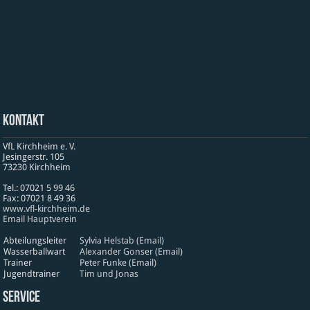
Kontakt
VfL Kirchheim e. V.
Jesinger­str. 105
73230 Kirch­heim
Tel.: 07021 5 99 46
Fax: 07021 8 49 36
www​.vfl​-kirch​heim​.de
Email Hauptverein
Abteilungsleiter
Sylvia Helstab (Email)
Wasserballwart
Alexander Gonser (Email)
Trainer
Peter Funke (Email)
Jugendtrainer
Tim und Jonas
Service