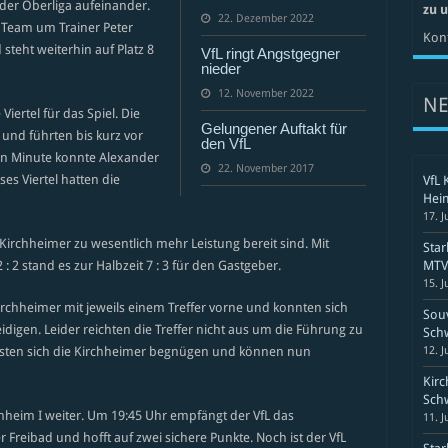
 der Oberliga aufeinander.
zu 
22. Dezember 2022
 Team um Trainer Peter
Kont
teht weiterhin auf Platz 8
VfL ringt Angstgegner
nieder
12. November 2022
N
iertel für das Spiel. Die
Gelungener Auftakt für
 und führten bis kurz vor
den VfL
ten Minute konnte Alexander
22. November 2017
es Viertel hatten die
VfL 
Hei
17. J
 Kirchheimer zu wesentlich mehr Leistung bereit sind. Mit
Sta
 2 stand es zur Halbzeit 7 : 3 für den Gastgeber.
MTV 
15. J
 Kirchheimer mit jeweils einem Treffer vorne und konnten sich
Souv
digen. Leider reichten die Treffer nicht aus um die Führung zu
Schw
ussten sich die Kirchheimer begnügen und können nun
12. J
Kirc
Schw
chheim I weiter. Um 19:45 Uhr empfängt der VfL das
11. J
 Freibad und hofft auf zwei sichere Punkte. Noch ist der VfL