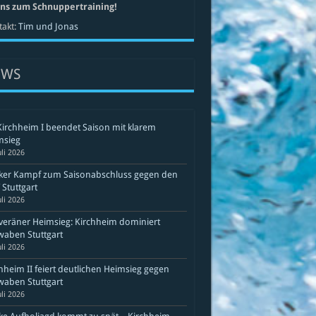
uns zum Schnuppertraining!
akt:
Tim und Jonas
EWS
Kirchheim I beendet Saison mit klarem
msieg
uli 2026
rker Kampf zum Saisonabschluss gegen den
Stuttgart
uli 2026
eräner Heimsieg: Kirchheim dominiert
aben Stuttgart
uli 2026
hheim II feiert deutlichen Heimsieg gegen
aben Stuttgart
uli 2026