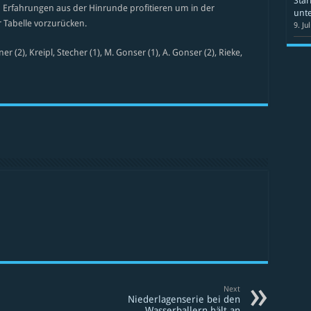
Star
en Erfahrungen aus der Hinrunde profitieren um in der
unte
r Tabelle vorzurücken.
9. Ju
er (2), Kreipl, Stecher (1), M. Gonser (1), A. Gonser (2), Rieke,
Next
Niederlagenserie bei den
Wasserballern hält an