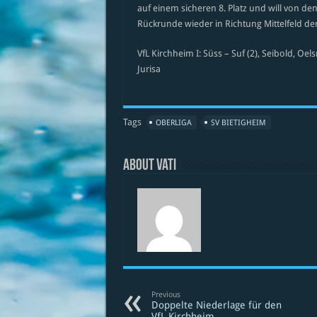
auf einem sicheren 8. Platz und will von d
Rückrunde wieder in Richtung Mittelfeld de
VfL Kirchheim I: Süss – Suf (2), Seibold, Oelsn
Jurisa
Tags
OBERLIGA
SV BIETIGHEIM
About vati
Previous
Doppelte Niederlage für den
VfL Kirchheim