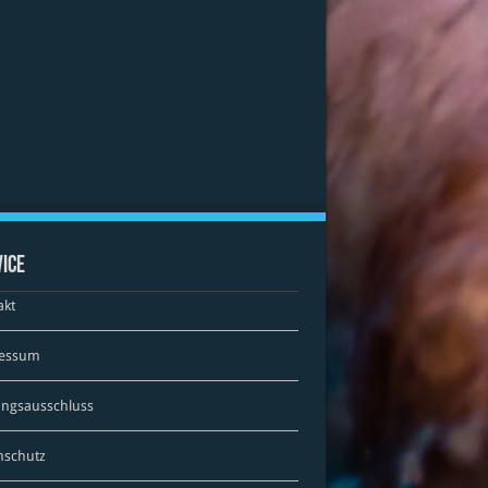
ice
akt
essum
ungsausschluss
nschutz