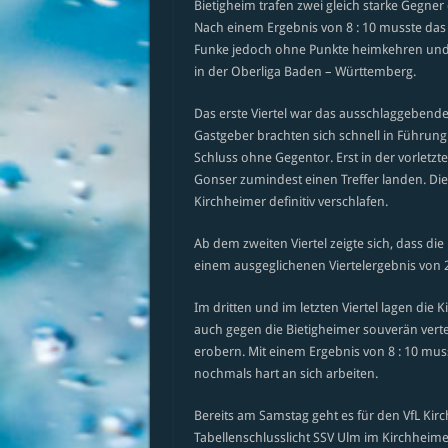
Bietigheim trafen zwei gleich starke Gegner
Nach einem Ergebnis von 8 : 10 musste das
Funke jedoch ohne Punkte heimkehren und s
in der Oberliga Baden – Württemberg.
Das erste Viertel war das ausschlaggebende V
Gastgeber brachten sich schnell in Führung
Schluss ohne Gegentor. Erst in der vorletz
Gonser zumindest einen Treffer landen. Dies
Kirchheimer definitiv verschlafen.
Ab dem zweiten Viertel zeigte sich, dass die
einem ausgeglichenen Viertelergebnis von 2 :
Im dritten und im letzten Viertel lagen die
auch gegen die Bietigheimer souverän vertei
erobern. Mit einem Ergebnis von 8 : 10 m
nochmals hart an sich arbeiten.
Bereits am Samstag geht es für den VfL Kir
Tabellenschlusslicht SSV Ulm im Kirchheimer