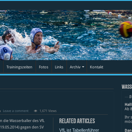
Trainingszeiten
Fotos
Links
Archiv
Kontakt
WASS
… g
Hal
Ab 8
Leave a comment
1,671 Views
Ihr 
Related Articles
n die Wasserballer des VfL
möch
(19.05.2014) gegen den SV
VfL ist Tabellenführer
Dan