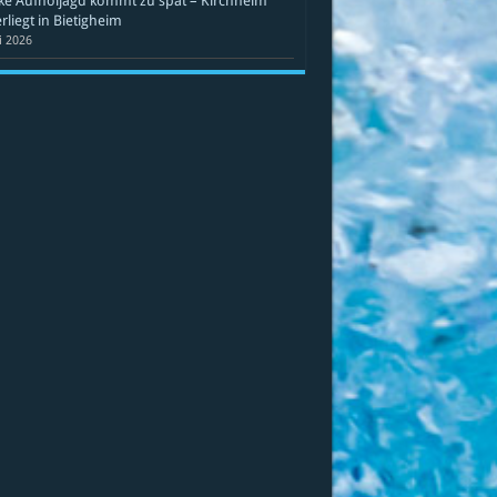
ke Aufholjagd kommt zu spät – Kirchheim
rliegt in Bietigheim
li 2026