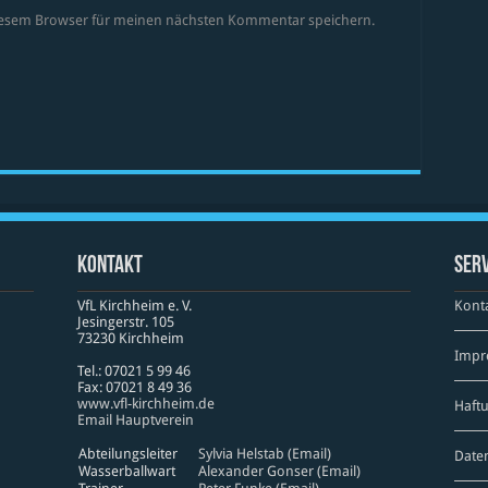
diesem Browser für meinen nächsten Kommentar speichern.
Kontakt
Serv
VfL Kirchheim e. V.
Kont
Jesinger­str. 105
73230 Kirch­heim
Impr
Tel.: 07021 5 99 46
Fax: 07021 8 49 36
www​.vfl​-kirch​heim​.de
Haft
Email Hauptverein
Abteilungsleiter
Sylvia Helstab (Email)
Date
Wasserballwart
Alexander Gonser (Email)