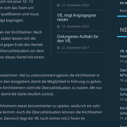
ch mit einer 10 : 13
zu 
22. Dezember 2022
en sich das Team um
Kont
e qualifizieren und muss
VfL ringt Angstgegner
nieder
liga begnügen.
12. November 2022
N
ten der Kirchheimer. Nach
Gelungener Auftakt für
Leider lassen sich die
den VfL
d gegen Ende des Viertels
22. November 2017
 Überzahlsituation vor dem
VfL 
Hei
r dieses Viertel mit einem
17. J
Sta
l bezeichnen. Viel zu unkonzentriert agieren die Kirchheimer in
MTV 
15. J
en den Gastgebern damit die Möglichkeit in Führung zu gehen.
 Kirchheimern nicht die Überzahlsituation zu nutzen. Mit nur
Souv
damit die Gäste deutlich zurück.
Schw
12. J
chheimern etwas konzentrierter zu spielen, wodurch ein sehr
Kirc
nde kommt. Auch die Überzahlsituation können die Kirchheimer
Schw
en. Dennoch liegt der VfL noch immer mit 2 Toren im
11. J