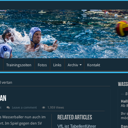
Trainingszeiten
Fotos
Links
Archiv
Kontakt
 vertan
WASS
… g
tan
Hal
Ab 8
t
Leave a comment
1,959 Views
Ihr 
Related Articles
ms Wasserballer nun auch im
möch
rt. Im Spiel gegen den SV
VfL ist Tabellenführer
Dan