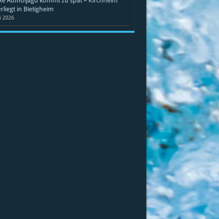
ke Aufholjagd kommt zu spät – Kirchheim
rliegt in Bietigheim
li 2026