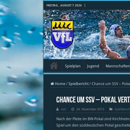
FREITAG , AUGUST 7 2026
Spielplan
Jugend
Mannschaften
Home
/
Spielbericht
/
Chance um SSV – Pokal
Chance um SSV – Pokal ver
vati
24. November 2013
Spielberich
Nach der Pleite im BW-Pokal sind Kirchhei
Spiel um den süddeutschen Pokal gescheite