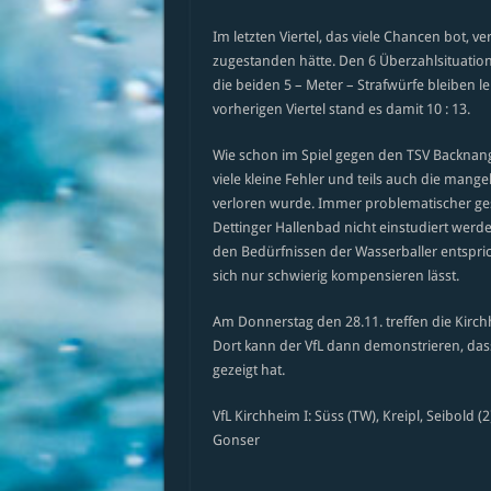
Im letzten Viertel, das viele Chancen bot, 
zugestanden hätte. Den 6 Überzahlsituatio
die beiden 5 – Meter – Strafwürfe bleiben le
vorherigen Viertel stand es damit 10 : 13.
Wie schon im Spiel gegen den TSV Backnang 
viele kleine Fehler und teils auch die mange
verloren wurde. Immer problematischer ges
Dettinger Hallenbad nicht einstudiert werde
den Bedürfnissen der Wasserballer entsprich
sich nur schwierig kompensieren lässt.
Am Donnerstag den 28.11. treffen die Kirch
Dort kann der VfL dann demonstrieren, dass
gezeigt hat.
VfL Kirchheim I: Süss (TW), Kreipl, Seibold (2)
Gonser