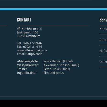
Kontakt
Serv
VfL Kirchheim e. V.
Kont
Jesinger­str. 105
73230 Kirch­heim
Impr
Tel.: 07021 5 99 46
Fax: 07021 8 49 36
www​.vfl​-kirch​heim​.de
Haft
Email Hauptverein
Abteilungsleiter
Sylvia Helstab (Email)
Date
Wasserballwart
Alexander Gonser (Email)
Trainer
Peter Funke (Email)
Jugendtrainer
Tim und Jonas
Power