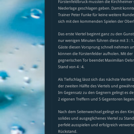
Fürstenfeldbruck mussten die Kirchheimer si
Niederlage geschlagen geben. Damit konnt
Trainer Peter Funke für keine weitere Rund
sich mit den kommenden Spielen der Ober
Das erste Viertel beginnt ganz zu den Guns
nur wenigen Minuten führen diese mit 3 : 1. 
Gäste diesen Vorsprung schnell nehmen un
können die Fürstenfelder aufholen. Mit der
gegnerischen Tor beendet Maximilian Oelsne
Stand von 4 : 4.
Als Tiefschlag lässt sich das nächste Vierte
der zweiten Hälfte des Viertels und gewähr
Im Gegensatz zu den Gegnern gelingt es den
2 eigenen Treffern und 5 Gegentoren liegen 
Nach dem Seitenwechsel gelingt es den Kir
solides und ausgeglichenes Viertel zu Sta
perfekt ausspielen und erfolgreich verwert
Rückstand.