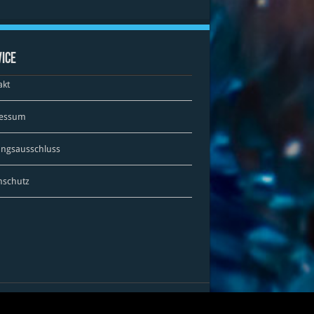
ice
akt
essum
ungsausschluss
nschutz
ed by VfL Kirchheim Teck | Designed by Dr. No