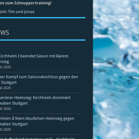
uns zum Schnuppertraining!
akt:
Tim und Jonas
EWS
Kirchheim I beendet Saison mit klarem
msieg
uli 2026
rker Kampf zum Saisonabschluss gegen den
Stuttgart
uli 2026
eräner Heimsieg: Kirchheim dominiert
aben Stuttgart
uli 2026
hheim II feiert deutlichen Heimsieg gegen
aben Stuttgart
uli 2026