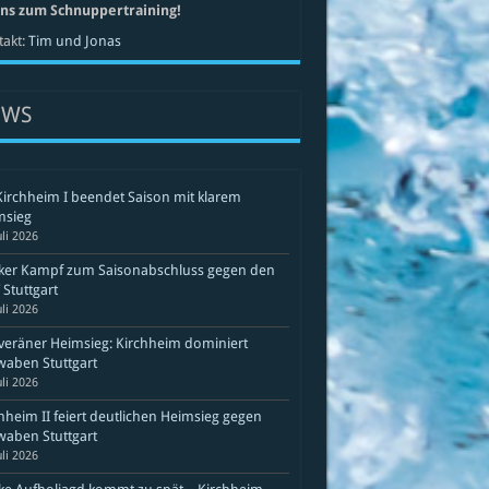
uns zum Schnuppertraining!
akt:
Tim und Jonas
EWS
Kirchheim I beendet Saison mit klarem
msieg
uli 2026
rker Kampf zum Saisonabschluss gegen den
Stuttgart
uli 2026
eräner Heimsieg: Kirchheim dominiert
aben Stuttgart
uli 2026
hheim II feiert deutlichen Heimsieg gegen
aben Stuttgart
uli 2026