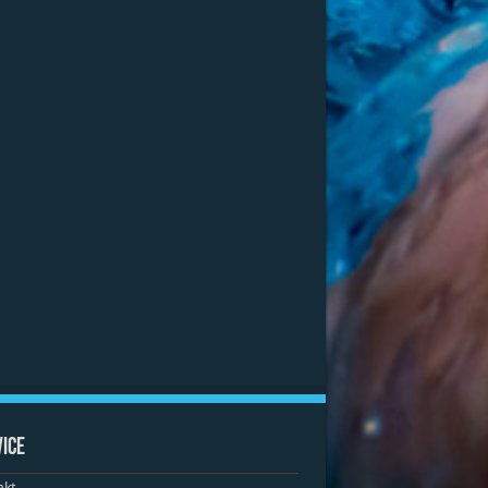
ice
akt