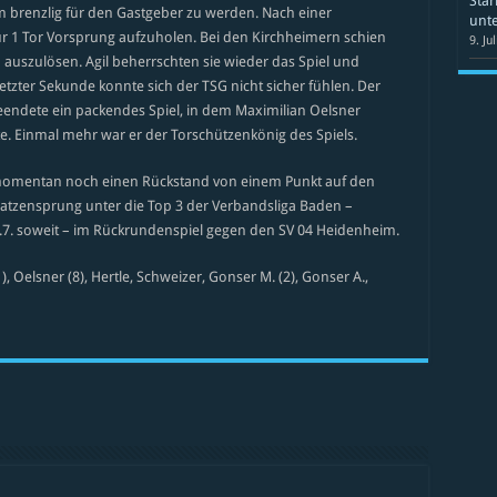
Star
m brenzlig für den Gastgeber zu werden. Nach einer
unte
ur 1 Tor Vorsprung aufzuholen. Bei den Kirchheimern schien
9. Ju
auszulösen. Agil beherrschten sie wieder das Spiel und
letzter Sekunde konnte sich der TSG nicht sicher fühlen. Der
endete ein packendes Spiel, in dem Maximilian Oelsner
e. Einmal mehr war er der Torschützenkönig des Spiels.
L momentan noch einen Rückstand von einem Punkt auf den
 Katzensprung unter die Top 3 der Verbandsliga Baden –
 9.7. soweit – im Rückrundenspiel gegen den SV 04 Heidenheim.
1), Oelsner (8), Hertle, Schweizer, Gonser M. (2), Gonser A.,