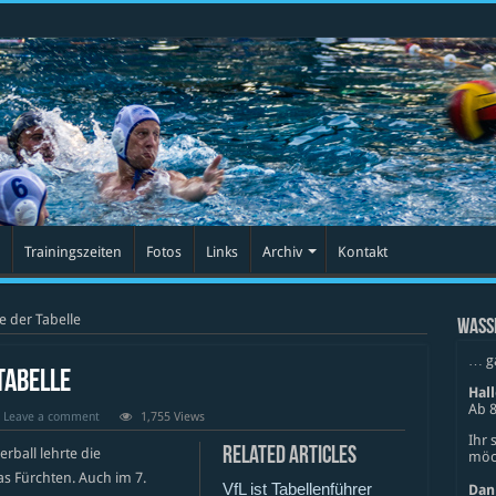
Trainingszeiten
Fotos
Links
Archiv
Kontakt
e der Tabelle
WASS
… g
Tabelle
Hal
Ab 8
Leave a comment
1,755 Views
Ihr 
Related Articles
rball lehrte die
möch
s Fürchten. Auch im 7.
VfL ist Tabellenführer
Dan