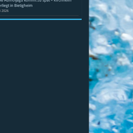
ke Aufholjagd kommt zu spät – Kirchheim
rliegt in Bietigheim
li 2026