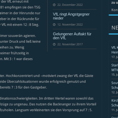
der VfL erneut mit
zu 
22. Dezember 2022
l 81 empfingen sie den TSG
Kont
heimer in der Hinrunde nur
VfL ringt Angstgegner
nieder
ber in der Rückrunde für
VfL mit einem 12 : 8 Sieg.
12. November 2022
N
Gelungener Auftakt für
eimer souverän agieren.
den VfL
unter Druck und ließ keine
22. November 2017
eihen zu. Wenig
VfL 
Hei
eimer frühzeitig in
17. J
. Mit 3 : 1 war dieses
Sta
MTV 
15. J
ter. Hochkonzentriert und –motiviert zwang der VfL die Gäste
ide Überzahlsituationen wurde erfolgreich genutzt und
Souv
reits 7 : 3 für den Gastgeber.
Schw
12. J
ationsschwierigkeiten. Im dritten Viertel waren sowohl das
Kirc
elzüge zu ungenau. Das nutzen die Backnanger zu ihrem Vorteil
Schw
uholen. Langsam verkleinerten sie den Vorsprung auf 7 : 5.
11. J