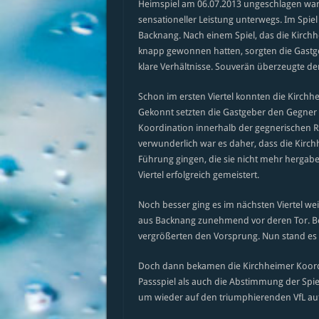
Heimspiel am 06.07.2013 ungeschlagen war 
sensationeller Leistung unterwegs. Im Spie
Backnang. Nach einem Spiel, das die Kirch
knapp gewonnen hatten, sorgten die Gastge
klare Verhältnisse. Souverän überzeugte der 
Schon im ersten Viertel konnten die Kirchh
Gekonnt setzten die Gastgeber den Gegner 
Koordination innerhalb der gegnerischen R
verwunderlich war es daher, dass die Kirchh
Führung gingen, die sie nicht mehr hergaben
Viertel erfolgreich gemeistert.
Noch besser ging es im nächsten Viertel wei
aus Backnang zunehmend vor deren Tor. Be
vergrößerten den Vorsprung. Nun stand es be
Doch dann bekamen die Kirchheimer Koordin
Passspiel als auch die Abstimmung der Spi
um wieder auf den triumphierenden VfL aufz