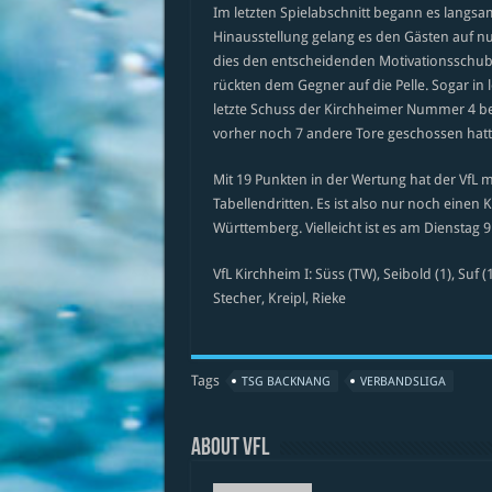
Im letzten Spielabschnitt begann es langsa
Hinausstellung gelang es den Gästen auf n
dies den entscheidenden Motivationsschub 
rückten dem Gegner auf die Pelle. Sogar in 
letzte Schuss der Kirchheimer Nummer 4 be
vorher noch 7 andere Tore geschossen hatt
Mit 19 Punkten in der Wertung hat der Vf
Tabellendritten. Es ist also nur noch einen
Württemberg. Vielleicht ist es am Dienstag
VfL Kirchheim I: Süss (TW), Seibold (1), Suf (
Stecher, Kreipl, Rieke
Tags
TSG BACKNANG
VERBANDSLIGA
About VfL