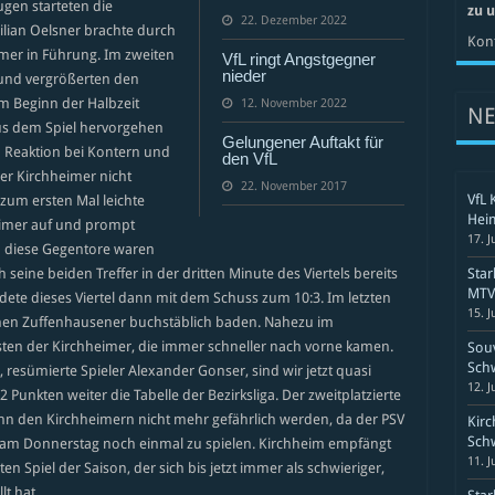
ugen starteten die
zu 
22. Dezember 2022
ilian Oelsner brachte durch
Kont
eimer in Führung. Im zweiten
VfL ringt Angstgegner
nieder
h und vergrößerten den
um Beginn der Halbzeit
12. November 2022
N
aus dem Spiel hervorgehen
Gelungener Auftakt für
 Reaktion bei Kontern und
den VfL
der Kirchheimer nicht
22. November 2017
VfL 
 zum ersten Mal leichte
Hei
eimer auf und prompt
17. J
h diese Gegentore waren
eine beiden Treffer in der dritten Minute des Viertels bereits
Sta
MTV 
dete dieses Viertel dann mit dem Schuss zum 10:3. Im letzten
15. J
genen Zuffenhausener buchstäblich baden. Nahezu im
sten der Kirchheimer, die immer schneller nach vorne kamen.
Souv
Schw
resümierte Spieler Alexander Gonser, sind wir jetzt quasi
12. J
 Punkten weiter die Tabelle der Bezirksliga. Der zweitplatzierte
ann den Kirchheimern nicht mehr gefährlich werden, da der PSV
Kirc
Schw
t es am Donnerstag noch einmal zu spielen. Kirchheim empfängt
11. J
en Spiel der Saison, der sich bis jetzt immer als schwieriger,
t hat.