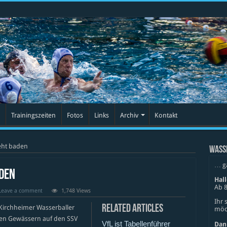
Trainingszeiten
Fotos
Links
Archiv
Kontakt
eht baden
WASS
… g
aden
Hal
Ab 8
Leave a comment
1,748 Views
Ihr 
Related Articles
 Kirchheimer Wasserballer
möch
hen Gewässern auf den SSV
VfL ist Tabellenführer
Dan