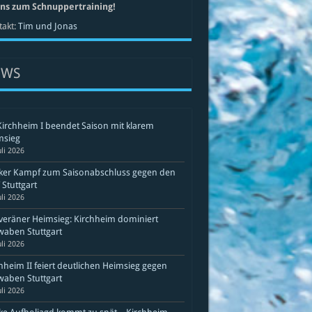
uns zum Schnuppertraining!
akt:
Tim und Jonas
EWS
Kirchheim I beendet Saison mit klarem
msieg
uli 2026
rker Kampf zum Saisonabschluss gegen den
Stuttgart
uli 2026
eräner Heimsieg: Kirchheim dominiert
aben Stuttgart
uli 2026
hheim II feiert deutlichen Heimsieg gegen
aben Stuttgart
uli 2026