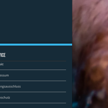
ice
akt
essum
ungsausschluss
nschutz