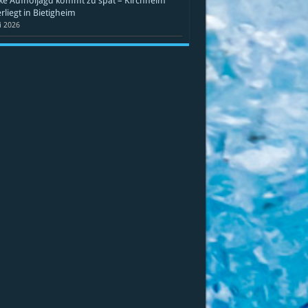
ke Aufholjagd kommt zu spät – Kirchheim
rliegt in Bietigheim
li 2026