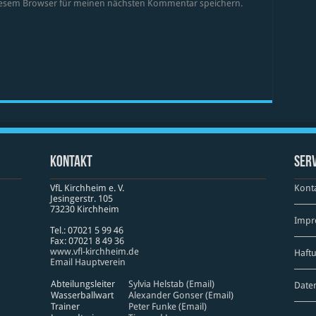
diesem Browser für meinen nächsten Kommentar speichern.
Kontakt
Serv
VfL Kirchheim e. V.
Kont
Jesinger­str. 105
73230 Kirch­heim
Impr
Tel.: 07021 5 99 46
Fax: 07021 8 49 36
www​.vfl​-kirch​heim​.de
Haft
Email Hauptverein
Abteilungsleiter
Sylvia Helstab (Email)
Date
Wasserballwart
Alexander Gonser (Email)
Trainer
Peter Funke (Email)