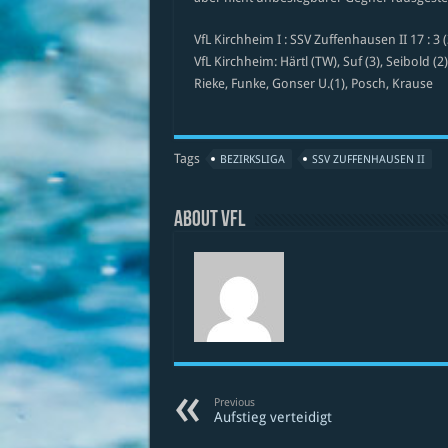
VfL Kirchheim I : SSV Zuffenhausen II 17 : 3 (3:
VfL Kirchheim: Härtl (TW), Suf (3), Seibold (2
Rieke, Funke, Gonser U.(1), Posch, Krause
Tags
BEZIRKSLIGA
SSV ZUFFENHAUSEN II
About VfL
Previous
Aufstieg verteidigt