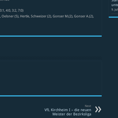
Star
unte
9. Ju
1, 4:0, 3:2, 7:0)
), Oelsner (5), Hertle, Schweizer (2), Gonser M.(2), Gonser A.(2),
Next
VfL Kirchheim I – die neuen
Meister der Bezirksliga