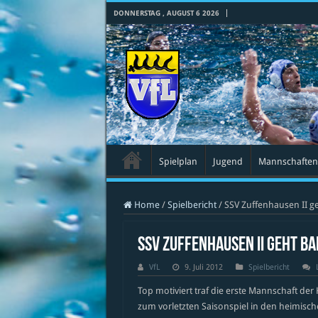
DONNERSTAG , AUGUST 6 2026
Spielplan
Jugend
Mannschaften
Home
/
Spielbericht
/
SSV Zuffenhausen II g
SSV Zuffenhausen II geht b
VfL
9. Juli 2012
Spielbericht
Top motiviert traf die erste Mannschaft der
zum vorletzten Saisonspiel in den heimisc