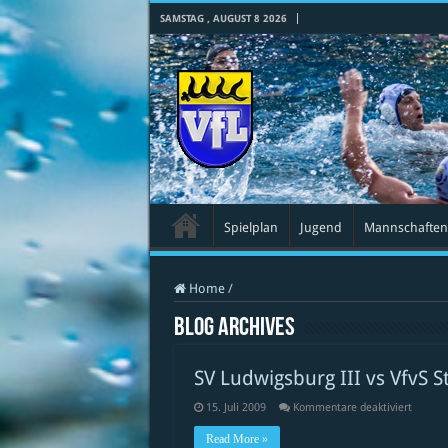
SAMSTAG , AUGUST 8 2026
Spielplan
Jugend
Mannschaften
Home
/
Blog Archives
SV Ludwigsburg III vs VfvS S
für
15. Juli 2009
Kommentare deaktiviert
SV
Ludwig
Read More »
III