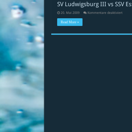
IV
SV Ludwigsburg III vs SSV Ess
für
20. Mai 2009
Kommentare deaktiviert
SV
Ludwig
Read More »
III
vs
SSV
Esslin
III