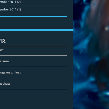
ember 2011
(2)
ember 2011
(1)
ice
akt
essum
ungsausschluss
nschutz