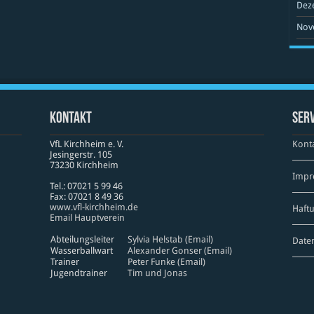
Dez
Nov
Kontakt
Serv
VfL Kirchheim e. V.
Kont
Jesinger­str. 105
73230 Kirch­heim
Impr
Tel.: 07021 5 99 46
Fax: 07021 8 49 36
www​.vfl​-kirch​heim​.de
Haft
Email Hauptverein
Abteilungsleiter
Sylvia Helstab (Email)
Date
Wasserballwart
Alexander Gonser (Email)
Trainer
Peter Funke (Email)
Jugendtrainer
Tim und Jonas