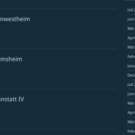
Juli
rt
ornwestheim
Juni
Mai
burg
Apri
Mär
theim
Feb
armsheim
Janu
Dez
sburg
Juli
heim
Juni
nstatt IV
Mai
Apri
sburg
Mär
Feb
att