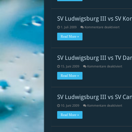
vs
VfvS
Stuttga
SV Ludwigsburg III vs SV K
für
1. Juli 2009
Kommentare deaktiviert
SV
Ludwigs
Read More »
III
vs
SV
Kornwes
SV Ludwigsburg III vs TV D
für
15. Juni 2009
Kommentare deaktiviert
SV
Ludwig
Read More »
III
vs
TV
Darms
SV Ludwigsburg III vs SV Can
für
10. Juni 2009
Kommentare deaktiviert
SV
Ludwig
Read More »
III
vs
SV
Cannst