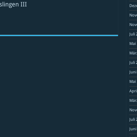
lingen III
Dez
Nov
sburg
Nov
Juli
gen
Mai
Mär
Juli
Juni
Mai
Apri
Mär
Nov
Juli
Juni