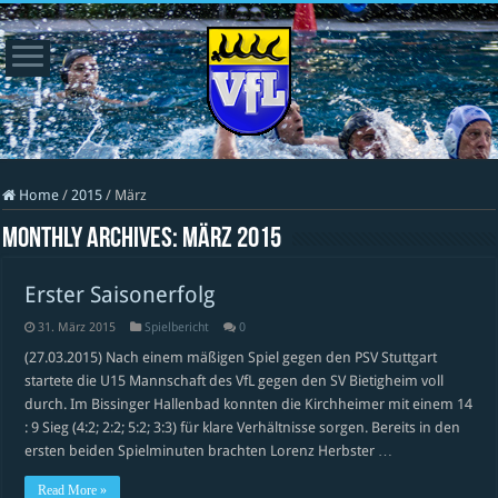
Home
/
2015
/
März
Monthly Archives:
März 2015
Erster Saisonerfolg
31. März 2015
Spielbericht
0
(27.03.2015) Nach einem mäßigen Spiel gegen den PSV Stuttgart
startete die U15 Mannschaft des VfL gegen den SV Bietigheim voll
durch. Im Bissinger Hallenbad konnten die Kirchheimer mit einem 14
: 9 Sieg (4:2; 2:2; 5:2; 3:3) für klare Verhältnisse sorgen. Bereits in den
ersten beiden Spielminuten brachten Lorenz Herbster …
Read More »