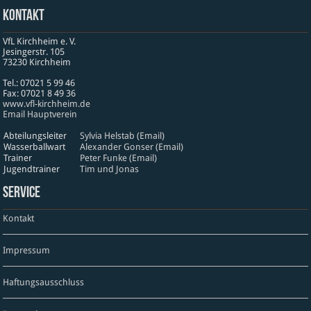
Kontakt
VfL Kirchheim e. V.
Jesinger­str. 105
73230 Kirch­heim
Tel.: 07021 5 99 46
Fax: 07021 8 49 36
www​.vfl​-kirch​heim​.de
Email Hauptverein
Abteilungsleiter
Sylvia Helstab (Email)
Wasserballwart
Alexander Gonser (Email)
Trainer
Peter Funke (Email)
Jugendtrainer
Tim und Jonas
Service
Kontakt
Impressum
Haftungsausschluss