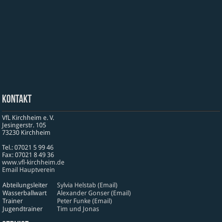
Kontakt
VfL Kirchheim e. V.
Jesinger­str. 105
73230 Kirch­heim
Tel.: 07021 5 99 46
Fax: 07021 8 49 36
www​.vfl​-kirch​heim​.de
Email Hauptverein
Abteilungsleiter
Sylvia Helstab (Email)
Wasserballwart
Alexander Gonser (Email)
Trainer
Peter Funke (Email)
Jugendtrainer
Tim und Jonas