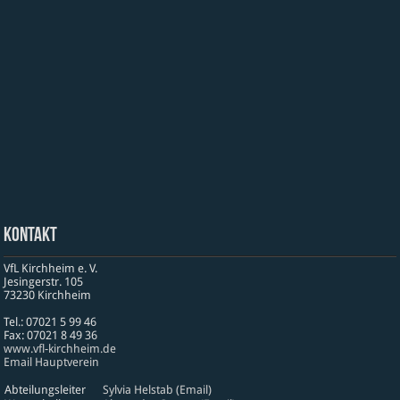
Kontakt
VfL Kirchheim e. V.
Jesinger­str. 105
73230 Kirch­heim
Tel.: 07021 5 99 46
Fax: 07021 8 49 36
www​.vfl​-kirch​heim​.de
Email Hauptverein
Abteilungsleiter
Sylvia Helstab (Email)