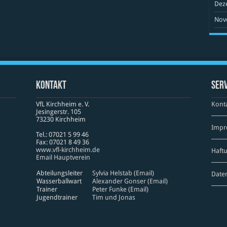
Dez
Nov
Kontakt
Serv
VfL Kirchheim e. V.
Kont
Jesinger­str. 105
73230 Kirch­heim
Impr
Tel.: 07021 5 99 46
Fax: 07021 8 49 36
www​.vfl​-kirch​heim​.de
Haft
Email Hauptverein
Abteilungsleiter
Sylvia Helstab (Email)
Date
Wasserballwart
Alexander Gonser (Email)
Trainer
Peter Funke (Email)
Jugendtrainer
Tim und Jonas