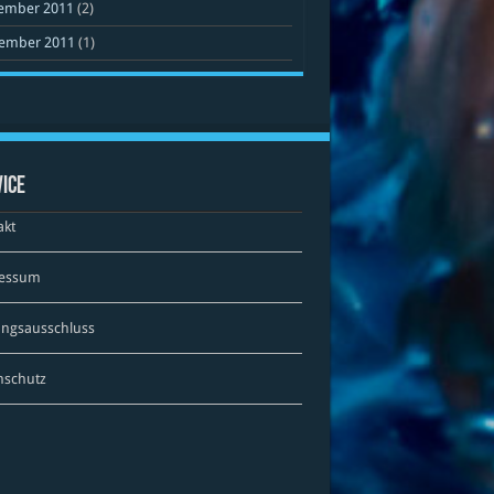
ember 2011
(2)
ember 2011
(1)
ice
akt
essum
ungsausschluss
nschutz