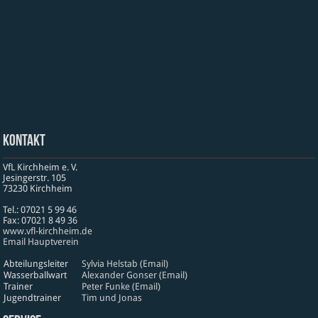
Kontakt
VfL Kirchheim e. V.
Jesinger­str. 105
73230 Kirch­heim
Tel.: 07021 5 99 46
Fax: 07021 8 49 36
www​.vfl​-kirch​heim​.de
Email Hauptverein
Abteilungsleiter
Sylvia Helstab (Email)
Wasserballwart
Alexander Gonser (Email)
Trainer
Peter Funke (Email)
Jugendtrainer
Tim und Jonas