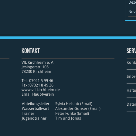
Dez
Nov
Kontakt
Serv
VfL Kirchheim e. V.
Kont
Jesinger­str. 105
73230 Kirch­heim
Impr
Tel.: 07021 5 99 46
Fax: 07021 8 49 36
www​.vfl​-kirch​heim​.de
Haft
Email Hauptverein
Abteilungsleiter
Sylvia Helstab (Email)
Date
Wasserballwart
Alexander Gonser (Email)
Trainer
Peter Funke (Email)
Jugendtrainer
Tim und Jonas