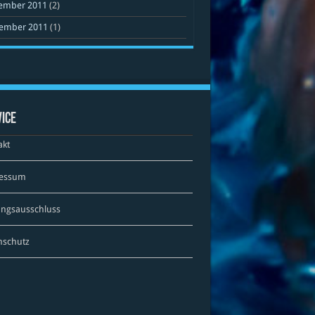
ember 2011
(2)
ember 2011
(1)
ice
akt
essum
ungsausschluss
nschutz