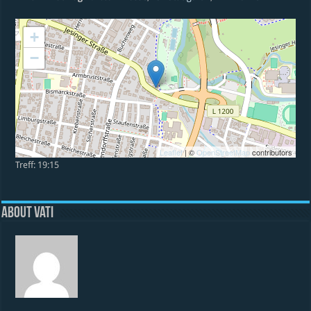
+
−
Leaflet
| ©
OpenStreetMap
contributors
Treff: 19:15
About vati