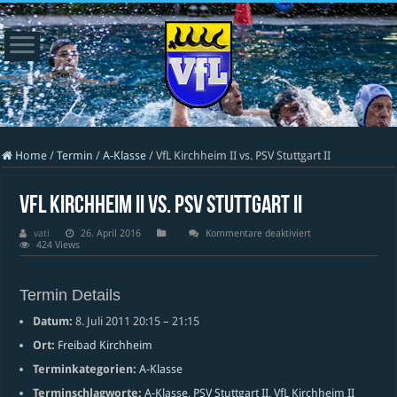
Home
/
Termin
/
A-Klasse
/
VfL Kirchheim II vs. PSV Stuttgart II
VfL Kirchheim II vs. PSV Stuttgart II
für
vati
26. April 2016
Kommentare deaktiviert
VfL
424 Views
Kirchheim
II
vs.
PSV
Termin Details
Stuttgart
II
Datum:
8. Juli 2011 20:15
–
21:15
Ort:
Freibad Kirchheim
Terminkategorien:
A-Klasse
Terminschlagworte:
A-Klasse
,
PSV Stuttgart II
,
VfL Kirchheim II