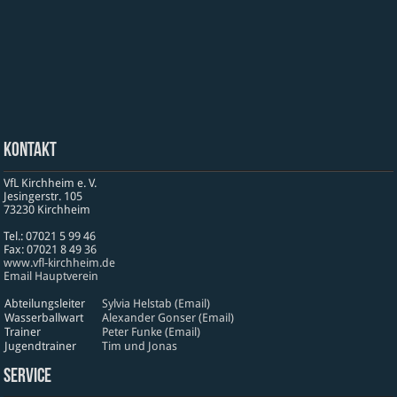
Kontakt
VfL Kirchheim e. V.
Jesinger­str. 105
73230 Kirch­heim
Tel.: 07021 5 99 46
Fax: 07021 8 49 36
www​.vfl​-kirch​heim​.de
Email Hauptverein
Abteilungsleiter
Sylvia Helstab (Email)
Wasserballwart
Alexander Gonser (Email)
Trainer
Peter Funke (Email)
Jugendtrainer
Tim und Jonas
Service