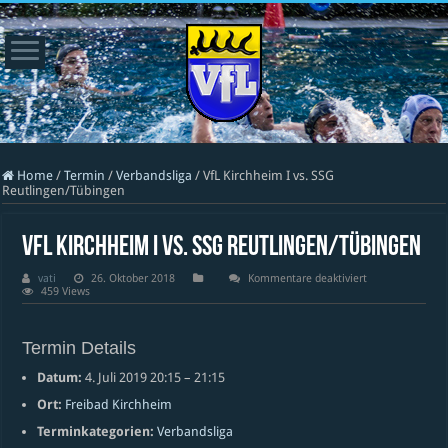
Home
/
Termin
/
Verbandsliga
/
VfL Kirchheim I vs. SSG
Reutlingen/Tübingen
VfL Kirchheim I vs. SSG Reutlingen/Tübingen
für
vati
26. Oktober 2018
Kommentare deaktiviert
VfL
459 Views
Kirchheim
I
vs.
SSG
Termin Details
Reutlingen/Tübi
Datum:
4. Juli 2019 20:15
–
21:15
Ort:
Freibad Kirchheim
Terminkategorien:
Verbandsliga