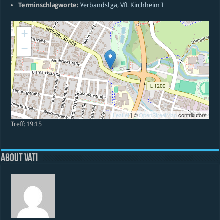
Terminschlagworte:
Verbandsliga
,
VfL Kirchheim I
+
−
Leaflet
| ©
OpenStreetMap
contributors
Treff: 19:15
About vati