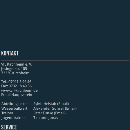
Kontakt
VfL Kirchheim e. V.
Jesinger­str. 105
73230 Kirch­heim
Tel.: 07021 5 99 46
Fax: 07021 8 49 36
www​.vfl​-kirch​heim​.de
Email Hauptverein
Abteilungsleiter
Sylvia Helstab (Email)
Wasserballwart
Alexander Gonser (Email)
Trainer
Peter Funke (Email)
Jugendtrainer
Tim und Jonas
Service