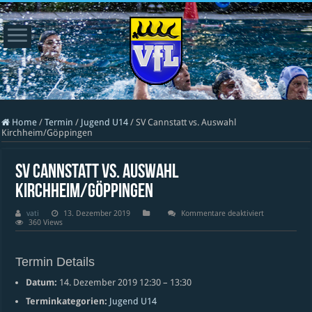
Home
/
Termin
/
Jugend U14
/
SV Cannstatt vs. Auswahl
Kirchheim/Göppingen
SV Cannstatt vs. Auswahl
Kirchheim/Göppingen
für
vati
13. Dezember 2019
Kommentare deaktiviert
SV
360 Views
Cannstatt
vs.
Auswahl
Kirchheim/Gö
Termin Details
Datum:
14. Dezember 2019 12:30
–
13:30
Terminkategorien:
Jugend U14