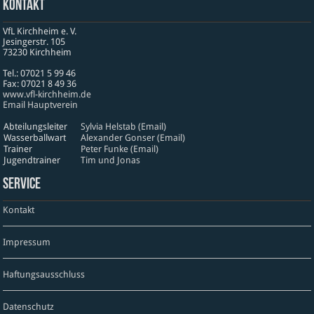
Kontakt
VfL Kirchheim e. V.
Jesinger­str. 105
73230 Kirch­heim
Tel.: 07021 5 99 46
Fax: 07021 8 49 36
www​.vfl​-kirch​heim​.de
Email Hauptverein
Abteilungsleiter
Sylvia Helstab (Email)
Wasserballwart
Alexander Gonser (Email)
Trainer
Peter Funke (Email)
Jugendtrainer
Tim und Jonas
Service
Kontakt
Impressum
Haftungsausschluss
Datenschutz