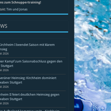
uns zum Schnuppertraining!
akt:
Tim und Jonas
EWS
Kirchheim I beendet Saison mit klarem
msieg
uli 2026
rker Kampf zum Saisonabschluss gegen den
Stuttgart
uli 2026
eräner Heimsieg: Kirchheim dominiert
aben Stuttgart
uli 2026
hheim II feiert deutlichen Heimsieg gegen
aben Stuttgart
uli 2026