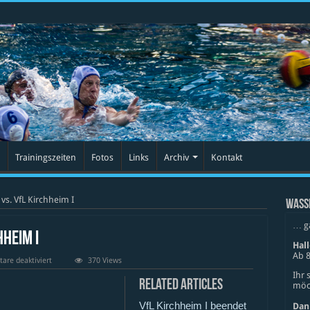
Trainingszeiten
Fotos
Links
Archiv
Kontakt
 vs. VfL Kirchheim I
WASS
… g
hheim I
Hal
Ab 8
für
re deaktiviert
370 Views
SV
Ihr 
Cannstatt
Related Articles
möch
IV
vs.
VfL Kirchheim I beendet
VfL
Dan