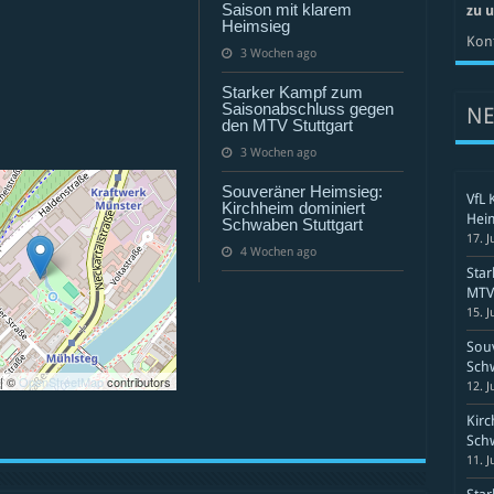
Kirchheim
Saison mit klarem
zu 
I
Heimsieg
Kont
3 Wochen ago
Starker Kampf zum
Saisonabschluss gegen
N
den MTV Stuttgart
3 Wochen ago
Souveräner Heimsieg:
VfL 
Kirchheim dominiert
Hei
Schwaben Stuttgart
17. J
4 Wochen ago
Sta
MTV 
15. J
Souv
Schw
| ©
OpenStreetMap
contributors
12. J
Kirc
Schw
11. J