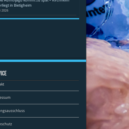
ke Aufholjagd kommt zu spät – Kirchheim
rliegt in Bietigheim
li 2026
ice
akt
essum
ungsausschluss
nschutz