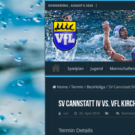
DONNERSTAG , AUGUST 6 2026
Spielplan
Jugend
Mannschaften
Home
/
Termin
/
Bezirksliga
/
SV Cannstatt IV
SV Cannstatt IV vs. VfL Kirc
vati
26. April 2016
Kommenta
Termin Details