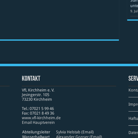
Star
unte
9. Ju
Kontakt
Serv
VfL Kirchheim e. V.
Kont
Jesinger­str. 105
73230 Kirch­heim
Impr
Tel.: 07021 5 99 46
Fax: 07021 8 49 36
www​.vfl​-kirch​heim​.de
Haft
Email Hauptverein
Abteilungsleiter
Sylvia Helstab (Email)
Date
Wasserballwart
Alexander Gonser (Email)