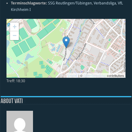
Terminschlagworte:
SSG Reutlingen/Tübingen
,
Verbandsliga
,
VfL
Kirchheim I
+
−
Leaflet
| ©
OpenStreetMap
contributors
Treff: 18:30
About vati