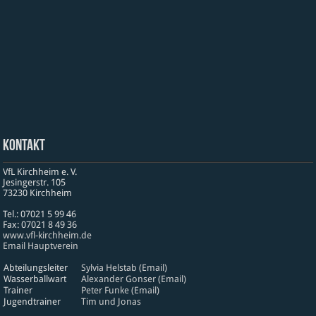
Kontakt
VfL Kirchheim e. V.
Jesinger­str. 105
73230 Kirch­heim
Tel.: 07021 5 99 46
Fax: 07021 8 49 36
www​.vfl​-kirch​heim​.de
Email Hauptverein
Abteilungsleiter
Sylvia Helstab (Email)
Wasserballwart
Alexander Gonser (Email)
Trainer
Peter Funke (Email)
Jugendtrainer
Tim und Jonas