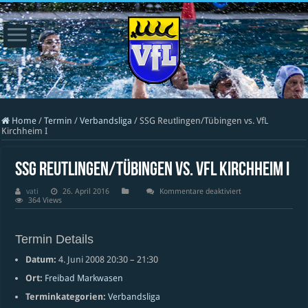
Home
/
Termin
/
Verbandsliga
/
SSG Reutlingen/Tübingen vs. VfL
Kirchheim I
SSG Reutlingen/Tübingen vs. VfL Kirchheim I
für
vati
26. April 2016
Kommentare deaktiviert
SSG
364 Views
Reutlingen/Tübinge
vs.
VfL
Kirchheim
Termin Details
I
Datum:
4. Juni 2008 20:30
–
21:30
Ort:
Freibad Markwasen
Terminkategorien:
Verbandsliga