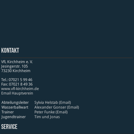
Kontakt
VfL Kirchheim e. V.
Jesinger­str. 105
73230 Kirch­heim
Tel.: 07021 5 99 46
Fax: 07021 8 49 36
www​.vfl​-kirch​heim​.de
Email Hauptverein
Abteilungsleiter
Sylvia Helstab (Email)
Wasserballwart
Alexander Gonser (Email)
Trainer
Peter Funke (Email)
Jugendtrainer
Tim und Jonas
Service