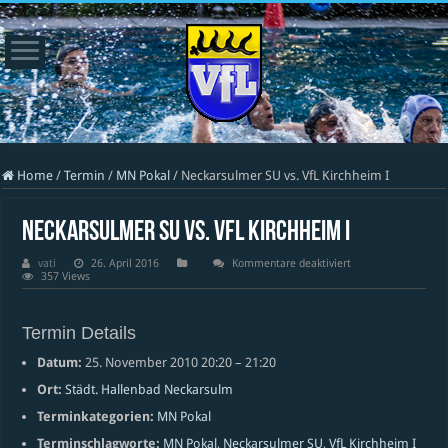
Home
/
Termin
/
MN Pokal
/
Neckarsulmer SU vs. VfL Kirchheim I
Neckarsulmer SU vs. VfL Kirchheim I
für
vati
26. April 2016
Kommentare deaktiviert
Neckarsulmer
357 Views
SU
vs.
VfL
Kirchheim
Termin Details
I
Datum:
25. November 2010 20:20
–
21:20
Ort:
Städt. Hallenbad Neckarsulm
Terminkategorien:
MN Pokal
Terminschlagworte:
MN Pokal
,
Neckarsulmer SU
,
VfL Kirchheim I