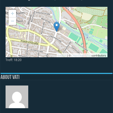
+
−
Leaflet
| ©
OpenStreetMap
contributors
Treff: 18:20
About vati