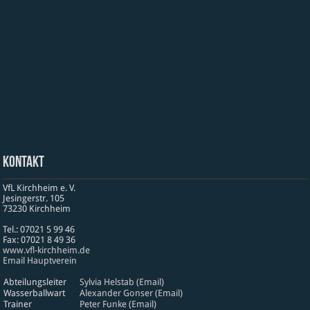
Kontakt
VfL Kirchheim e. V.
Jesinger­str. 105
73230 Kirch­heim
Tel.: 07021 5 99 46
Fax: 07021 8 49 36
www​.vfl​-kirch​heim​.de
Email Hauptverein
Abteilungsleiter
Sylvia Helstab (Email)
Wasserballwart
Alexander Gonser (Email)
Trainer
Peter Funke (Email)