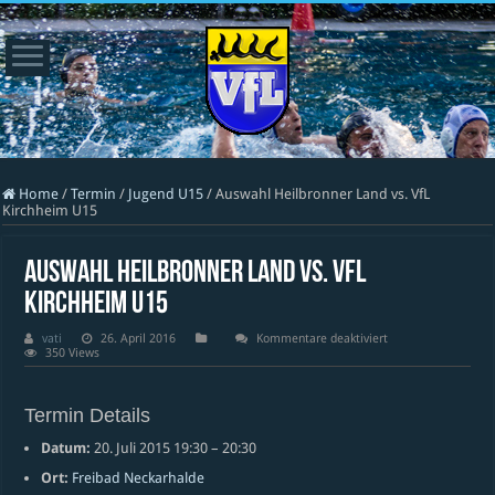
Home
/
Termin
/
Jugend U15
/
Auswahl Heilbronner Land vs. VfL
Kirchheim U15
Auswahl Heilbronner Land vs. VfL
Kirchheim U15
für
vati
26. April 2016
Kommentare deaktiviert
Auswahl
350 Views
Heilbronner
Land
vs.
VfL
Termin Details
Kirchheim
U15
Datum:
20. Juli 2015 19:30
–
20:30
Ort:
Freibad Neckarhalde