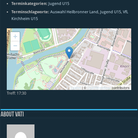
Terminkategorien:
Jugend U15
Terminschlagworte:
Auswahl Heilbronner Land
,
Jugend U15
,
VfL
Kirchheim U15
+
−
Leaflet
| ©
OpenStreetMap
contributors
Treff: 17:30
About vati