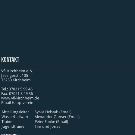
Kontakt
VfL Kirchheim e. V.
Jesinger­str. 105
73230 Kirch­heim
Tel.: 07021 5 99 46
Fax: 07021 8 49 36
www​.vfl​-kirch​heim​.de
Email Hauptverein
Abteilungsleiter
Sylvia Helstab (Email)
Wasserballwart
Alexander Gonser (Email)
Trainer
Peter Funke (Email)
Jugendtrainer
Tim und Jonas