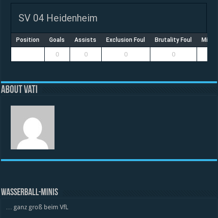
SV 04 Heidenheim
Position
Goals
Assists
Exclusion Foul
Brutality Foul
Misco
0
0
0
0
About vati
WASSERBALL-MINIS
… ganz groß beim VfL