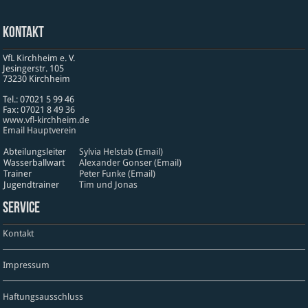
Kontakt
VfL Kirchheim e. V.
Jesinger­str. 105
73230 Kirch­heim
Tel.: 07021 5 99 46
Fax: 07021 8 49 36
www​.vfl​-kirch​heim​.de
Email Hauptverein
Abteilungsleiter
Sylvia Helstab (Email)
Wasserballwart
Alexander Gonser (Email)
Trainer
Peter Funke (Email)
Jugendtrainer
Tim und Jonas
Service
Kontakt
Impressum
Haftungsausschluss