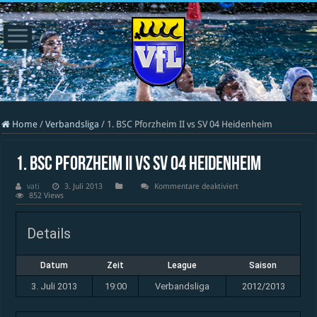
Home
/
Verbandsliga
/
1. BSC Pforzheim II vs SV 04 Heidenheim
1. BSC Pforzheim II vs SV 04 Heidenheim
für
vati
3. Juli 2013
Kommentare deaktiviert
1.
852 Views
BSC
Pforzheim
II
Details
vs
SV
04
Heidenheim
Datum
Zeit
League
Saison
3. Juli 2013
19:00
Verbandsliga
2012/2013