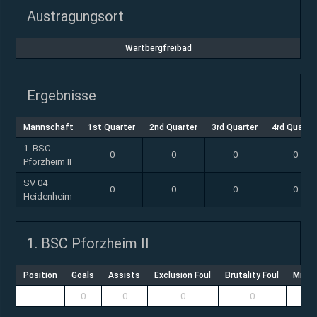
Austragungsort
Wartbergfreibad
Ergebnisse
Mannschaft
1st Quarter
2nd Quarter
3rd Quarter
4rd Quarte
1. BSC
0
0
0
0
Pforzheim II
SV 04
0
0
0
0
Heidenheim
1. BSC Pforzheim II
Position
Goals
Assists
Exclusion Foul
Brutality Foul
Misco
0
0
0
0