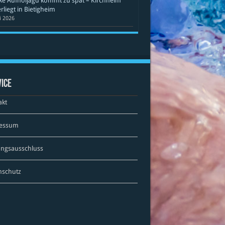
ke Aufholjagd kommt zu spät – Kirchheim
rliegt in Bietigheim
li 2026
ice
akt
essum
ungsausschluss
nschutz