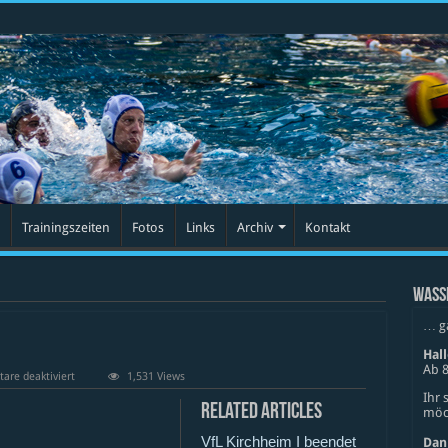
Trainingszeiten
Fotos
Links
Archiv
Kontakt
WASS
… g
Hal
Ab 8
für
re deaktiviert
1,531 Views
1.
Ihr 
BSC
Related Articles
möch
Pforzheim
II
VfL Kirchheim I beendet
Dan