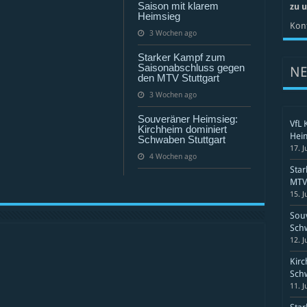
Saison mit klarem
zu 
Heimsieg
Kont
3 Wochen ago
Starker Kampf zum
Saisonabschluss gegen
N
den MTV Stuttgart
3 Wochen ago
Souveräner Heimsieg:
VfL 
Kirchheim dominiert
Hei
Schwaben Stuttgart
17. J
4 Wochen ago
Sta
MTV 
15. J
Souv
Schw
12. J
Kirc
Schw
11. J