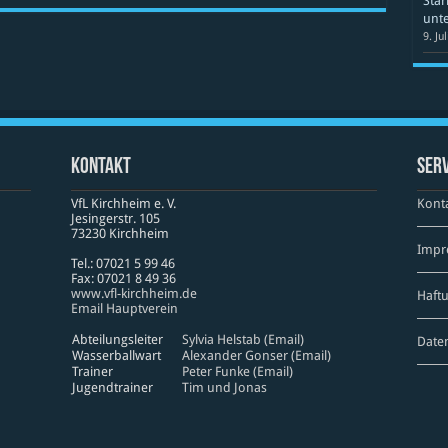
Star
unte
9. Ju
Kontakt
Serv
VfL Kirchheim e. V.
Kont
Jesinger­str. 105
73230 Kirch­heim
Impr
Tel.: 07021 5 99 46
Fax: 07021 8 49 36
www​.vfl​-kirch​heim​.de
Haft
Email Hauptverein
Abteilungsleiter
Sylvia Helstab (Email)
Date
Wasserballwart
Alexander Gonser (Email)
Trainer
Peter Funke (Email)
Jugendtrainer
Tim und Jonas