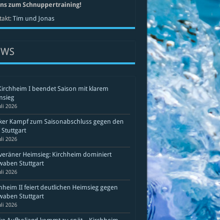
uns zum Schnuppertraining!
akt:
Tim und Jonas
EWS
Kirchheim I beendet Saison mit klarem
msieg
uli 2026
rker Kampf zum Saisonabschluss gegen den
Stuttgart
uli 2026
eräner Heimsieg: Kirchheim dominiert
aben Stuttgart
uli 2026
hheim II feiert deutlichen Heimsieg gegen
aben Stuttgart
uli 2026