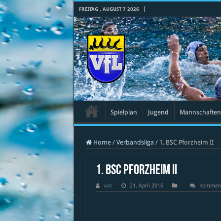
FREITAG , AUGUST 7 2026
Spielplan
Jugend
Mannschaften
Home
/
Verbandsliga
/
1. BSC Pforzheim II
1. BSC Pforzheim II
vati
21. April 2016
Kommenta