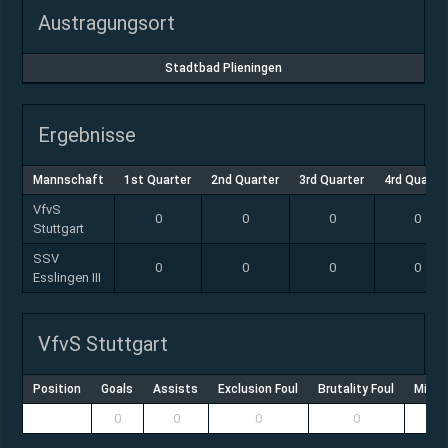
Austragungsort
Stadtbad Plieningen
Ergebnisse
Mannschaft
1st Quarter
2nd Quarter
3rd Quarter
4rd Quarte
VfvS
0
0
0
0
Stuttgart
SSV
0
0
0
0
Esslingen III
VfvS Stuttgart
Position
Goals
Assists
Exclusion Foul
Brutality Foul
Misco
0
0
0
0