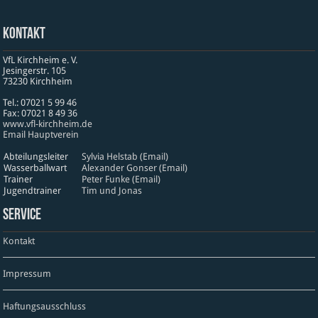
Kontakt
VfL Kirchheim e. V.
Jesinger­str. 105
73230 Kirch­heim
Tel.: 07021 5 99 46
Fax: 07021 8 49 36
www​.vfl​-kirch​heim​.de
Email Hauptverein
Abteilungsleiter
Sylvia Helstab (Email)
Wasserballwart
Alexander Gonser (Email)
Trainer
Peter Funke (Email)
Jugendtrainer
Tim und Jonas
Service
Kontakt
Impressum
Haftungsausschluss