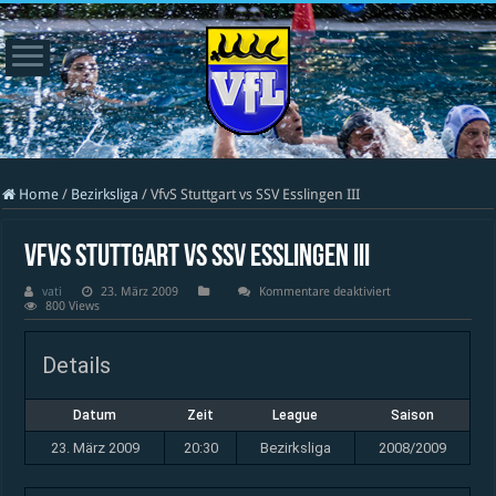
Home
/
Bezirksliga
/
VfvS Stuttgart vs SSV Esslingen III
VfvS Stuttgart vs SSV Esslingen III
für
vati
23. März 2009
Kommentare deaktiviert
VfvS
800 Views
Stuttgart
vs
SSV
Details
Esslingen
III
Datum
Zeit
League
Saison
23. März 2009
20:30
Bezirksliga
2008/2009