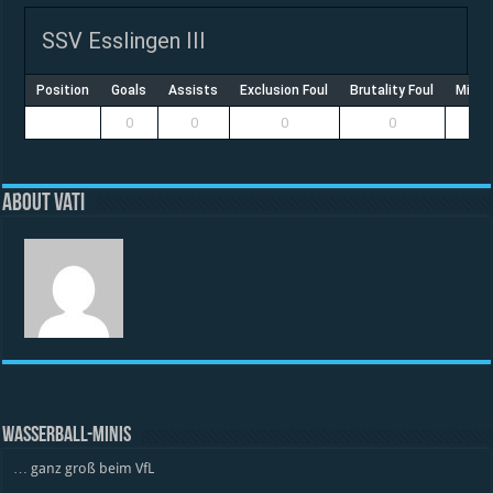
SSV Esslingen III
Position
Goals
Assists
Exclusion Foul
Brutality Foul
Misco
0
0
0
0
About vati
WASSERBALL-MINIS
… ganz groß beim VfL