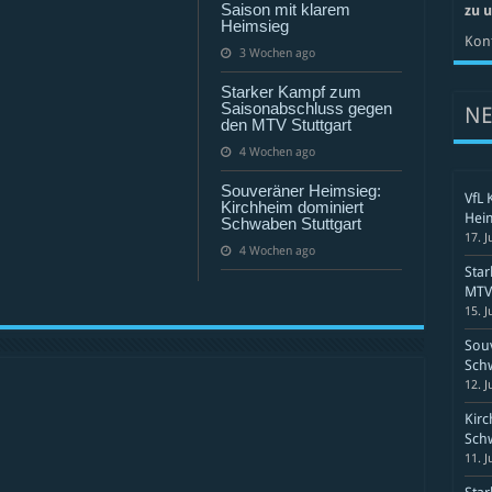
Saison mit klarem
zu 
Heimsieg
Kont
3 Wochen ago
Starker Kampf zum
Saisonabschluss gegen
N
den MTV Stuttgart
4 Wochen ago
Souveräner Heimsieg:
VfL 
Kirchheim dominiert
Hei
Schwaben Stuttgart
17. J
4 Wochen ago
Sta
MTV 
15. J
Souv
Schw
12. J
Kirc
Schw
11. J