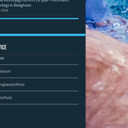
ke Aufholjagd kommt zu spät – Kirchheim
rliegt in Bietigheim
li 2026
ice
akt
essum
ungsausschluss
nschutz