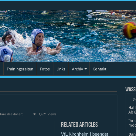
Trainingszeiten
Fotos
Links
Archiv
Kontakt
WASS
… g
Hal
Ab 8
für
re deaktiviert
1,621 Views
VfvS
Ihr 
Stuttgart
Related Articles
möch
VfL Kirchheim I beendet
Dan