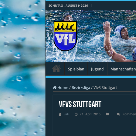
SONNTAG , AUGUST 9 2026
Spielplan
Jugend
Mannschaften
Home
/
Bezirksliga
/
VfvS Stuttgart
VfvS Stuttgart
vati
21. April 2016
Kommenta