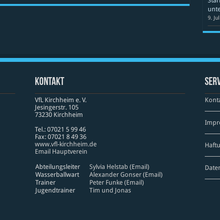
Star
unte
9. Ju
Kontakt
Serv
VfL Kirchheim e. V.
Kont
Jesinger­str. 105
73230 Kirch­heim
Impr
Tel.: 07021 5 99 46
Fax: 07021 8 49 36
www​.vfl​-kirch​heim​.de
Haft
Email Hauptverein
Abteilungsleiter
Sylvia Helstab (Email)
Date
Wasserballwart
Alexander Gonser (Email)
Trainer
Peter Funke (Email)
Jugendtrainer
Tim und Jonas