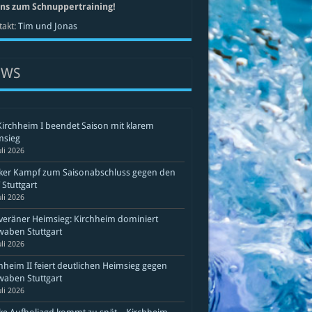
uns zum Schnuppertraining!
akt:
Tim und Jonas
EWS
Kirchheim I beendet Saison mit klarem
msieg
uli 2026
rker Kampf zum Saisonabschluss gegen den
Stuttgart
uli 2026
eräner Heimsieg: Kirchheim dominiert
aben Stuttgart
uli 2026
hheim II feiert deutlichen Heimsieg gegen
aben Stuttgart
uli 2026