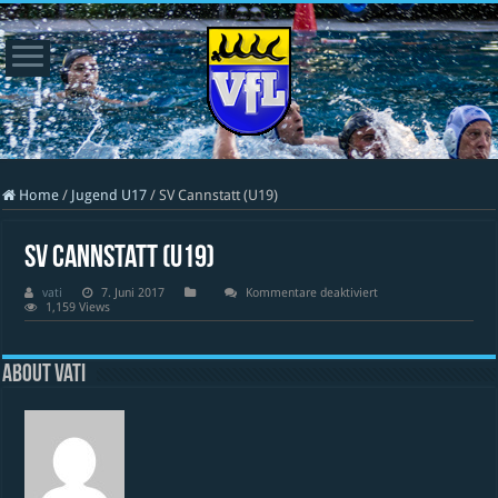
Home
/
Jugend U17
/
SV Cannstatt (U19)
SV Cannstatt (U19)
für
vati
7. Juni 2017
Kommentare deaktiviert
SV
1,159 Views
Cannstatt
(U19)
About vati