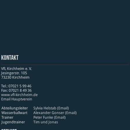
Kontakt
VfL Kirchheim e. V.
Jesinger­str. 105
73230 Kirch­heim
Tel.: 07021 5 99 46
Fax: 07021 8 49 36
www​.vfl​-kirch​heim​.de
Email Hauptverein
Abteilungsleiter
Sylvia Helstab (Email)
Wasserballwart
Alexander Gonser (Email)
Trainer
Peter Funke (Email)
Jugendtrainer
Tim und Jonas