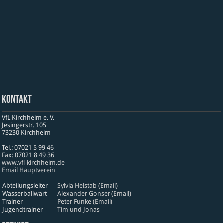
Kontakt
VfL Kirchheim e. V.
Jesinger­str. 105
73230 Kirch­heim
Tel.: 07021 5 99 46
Fax: 07021 8 49 36
www​.vfl​-kirch​heim​.de
Email Hauptverein
Abteilungsleiter
Sylvia Helstab (Email)
Wasserballwart
Alexander Gonser (Email)
Trainer
Peter Funke (Email)
Jugendtrainer
Tim und Jonas