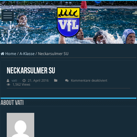
Home
/
A-Klasse
/
Neckarsulmer SU
Neckarsulmer SU
für
vati
21. April 2016
Kommentare deaktiviert
Neckarsulmer
1,562 Views
SU
About vati