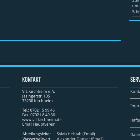
Star
unte
9. Ju
Kontakt
Serv
VfL Kirchheim e. V.
Kont
Jesinger­str. 105
73230 Kirch­heim
Impr
Tel.: 07021 5 99 46
Fax: 07021 8 49 36
www​.vfl​-kirch​heim​.de
Haft
Email Hauptverein
Abteilungsleiter
Sylvia Helstab (Email)
Date
Wasserballwart
Alexander Gonser (Email)