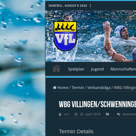
SAMSTAG , AUGUST 8 2026
Spielplan
Jugend
Mannschaften
Home
/
Termin
/
Verbandsliga
/
WBG Villinge
WBG Villingen/Schwenningen
vati
26. April 2016
Kommenta
Termin Details