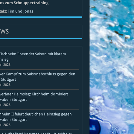
uns zum Schnuppertraining!
akt:
Tim und Jonas
EWS
Kirchheim I beendet Saison mit klarem
msieg
uli 2026
rker Kampf zum Saisonabschluss gegen den
Stuttgart
uli 2026
eräner Heimsieg: Kirchheim dominiert
aben Stuttgart
uli 2026
hheim II feiert deutlichen Heimsieg gegen
aben Stuttgart
uli 2026