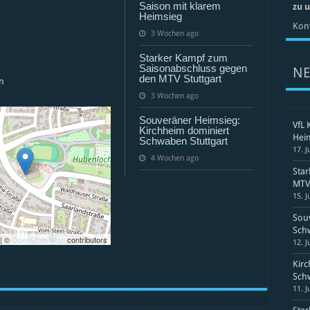
I
Saison mit klarem
zu 
Heimsieg
Kont
3 Wochen ago
Starker Kampf zum
Saisonabschluss gegen
N
den MTV Stuttgart
n
3 Wochen ago
Souveräner Heimsieg:
VfL 
Kirchheim dominiert
Hei
Schwaben Stuttgart
17. J
4 Wochen ago
Sta
MTV 
15. J
Souv
Schw
| ©
OpenStreetMap
contributors
12. J
Kirc
Schw
11. J