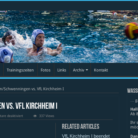
Trainingszeiten
Fotos
Links
Archiv
Kontakt
n/Schwenningen vs. VfL Kirchheim I
WASS
… g
 vs. VfL Kirchheim I
Hal
Ab 8
für
re deaktiviert
337 Views
WBG
Ihr 
Villingen/Schwenningen
Related Articles
möch
vs.
VfL
VfL Kirchheim I beendet
Kirchheim
Dan