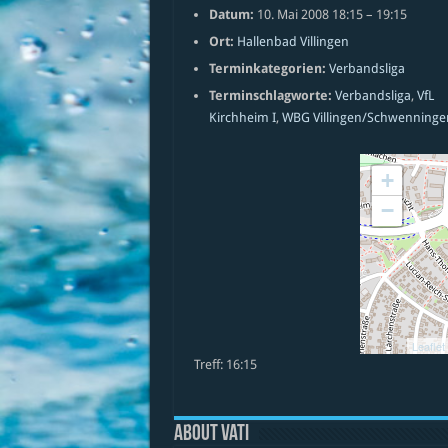
Datum:
10. Mai 2008 18:15
–
19:15
Ort:
Hallenbad Villingen
Terminkategorien:
Verbandsliga
Terminschlagworte:
Verbandsliga
,
VfL
Kirchheim I
,
WBG Villingen/Schwenninge
+
−
Leaflet
Treff: 16:15
About vati