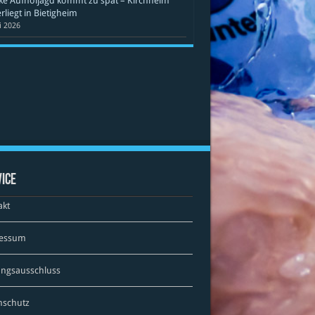
ke Aufholjagd kommt zu spät – Kirchheim
rliegt in Bietigheim
li 2026
ice
akt
essum
ungsausschluss
nschutz