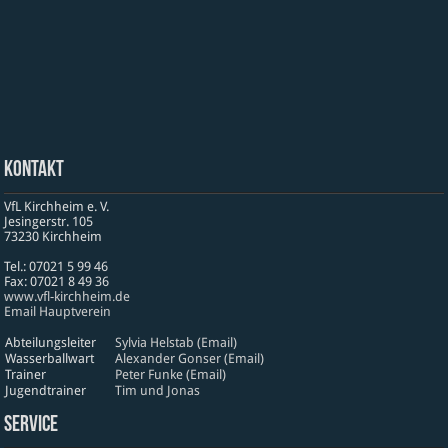
Kontakt
VfL Kirchheim e. V.
Jesinger­str. 105
73230 Kirch­heim
Tel.: 07021 5 99 46
Fax: 07021 8 49 36
www​.vfl​-kirch​heim​.de
Email Hauptverein
Abteilungsleiter
Sylvia Helstab (Email)
Wasserballwart
Alexander Gonser (Email)
Trainer
Peter Funke (Email)
Jugendtrainer
Tim und Jonas
Service