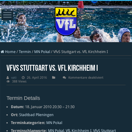
Home
/
Termin
/
MN Pokal
/
VfvS Stuttgart vs. VfL Kirchheim I
VfvS Stuttgart vs. VfL Kirchheim I
für
vati
26. April 2016
Kommentare deaktiviert
VfvS
388 Views
Stuttgart
vs.
VfL
Kirchheim
Termin Details
I
Datum:
18. Januar 2010 20:30
–
21:30
Ort:
Stadtbad Plieningen
Terminkategorien:
MN Pokal
Terminschlagworte:
MN Pokal
,
VfL Kirchheim I
,
VfvS Stuttgart