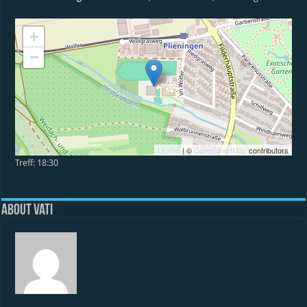
+
−
Leaflet
| ©
OpenStreetMap
contributors
Treff: 18:30
About vati