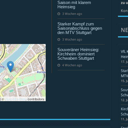
II
Saison mit klarem
zu 
Heimsieg
Kont
3 Wochen ago
Starker Kampf zum
Saisonabschluss gegen
N
den MTV Stuttgart
3 Wochen ago
Souveräner Heimsieg:
VfL 
Kirchheim dominiert
Hei
Schwaben Stuttgart
17. J
4 Wochen ago
Sta
MTV 
15. J
Souv
Schw
| ©
OpenStreetMap
contributors
12. J
Kirc
Schw
11. J