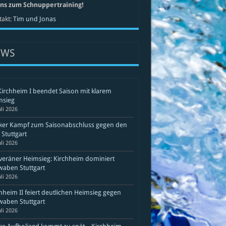
uns zum Schnuppertraining!
akt:
Tim und Jonas
EWS
Kirchheim I beendet Saison mit klarem
msieg
uli 2026
rker Kampf zum Saisonabschluss gegen den
Stuttgart
uli 2026
eräner Heimsieg: Kirchheim dominiert
aben Stuttgart
uli 2026
hheim II feiert deutlichen Heimsieg gegen
aben Stuttgart
uli 2026