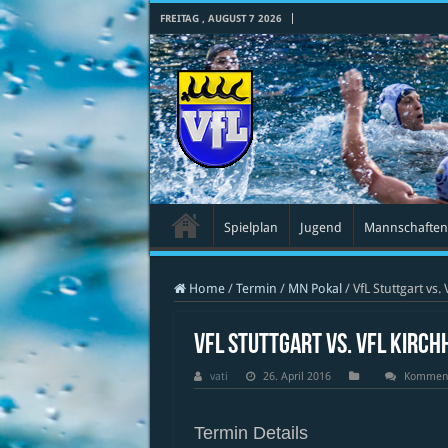
FREITAG , AUGUST 7 2026
Spielplan
Jugend
Mannschaften
Home
/
Termin
/
MN Pokal
/
VfL Stuttgart vs.
VfL Stuttgart vs. VfL Kirchh
vati
26. April 2016
Kommenta
Termin Details