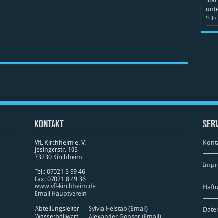
Star
unte
9. Ju
Kontakt
Serv
VfL Kirchheim e. V.
Kont
Jesinger­str. 105
73230 Kirch­heim
Impr
Tel.: 07021 5 99 46
Fax: 07021 8 49 36
www​.vfl​-kirch​heim​.de
Haft
Email Hauptverein
Abteilungsleiter
Sylvia Helstab (Email)
Date
Wasserballwart
Alexander Gonser (Email)