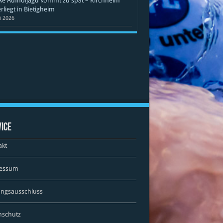
ke Aufholjagd kommt zu spät – Kirchheim
rliegt in Bietigheim
li 2026
ice
akt
essum
ungsausschluss
nschutz