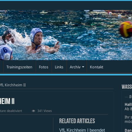
Trainingszeiten
Fotos
Links
Archiv
Kontakt
 VfL Kirchheim II
WASS
… g
eim II
Hal
Ab 8
für
re deaktiviert
341 Views
VfL
Ihr 
Stuttgart
Related Articles
möch
vs.
VfL
VfL Kirchheim I beendet
Kirchheim
Dan