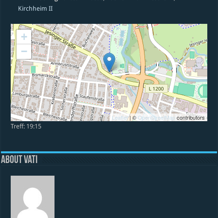
Kirchheim II
+
−
Leaflet
| ©
OpenStreetMap
contributors
Treff: 19:15
About vati