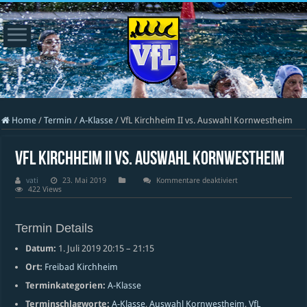
Home
/
Termin
/
A-Klasse
/
VfL Kirchheim II vs. Auswahl Kornwestheim
VfL Kirchheim II vs. Auswahl Kornwestheim
für
vati
23. Mai 2019
Kommentare deaktiviert
VfL
422 Views
Kirchheim
II
vs.
Auswahl
Termin Details
Kornwestheim
Datum:
1. Juli 2019 20:15
–
21:15
Ort:
Freibad Kirchheim
Terminkategorien:
A-Klasse
Terminschlagworte:
A-Klasse
,
Auswahl Kornwestheim
,
VfL