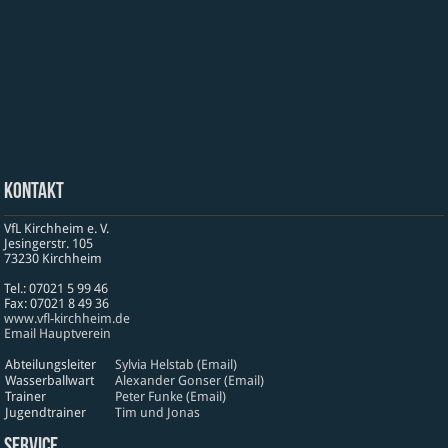
Kontakt
VfL Kirchheim e. V.
Jesinger­str. 105
73230 Kirch­heim
Tel.: 07021 5 99 46
Fax: 07021 8 49 36
www​.vfl​-kirch​heim​.de
Email Hauptverein
Abteilungsleiter
Sylvia Helstab (Email)
Wasserballwart
Alexander Gonser (Email)
Trainer
Peter Funke (Email)
Jugendtrainer
Tim und Jonas
Service