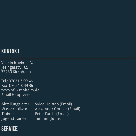
Kontakt
VfL Kirchheim e. V.
Jesinger­str. 105
73230 Kirch­heim
Tel.: 07021 5 99 46
Fax: 07021 8 49 36
www​.vfl​-kirch​heim​.de
Email Hauptverein
Abteilungsleiter
Sylvia Helstab (Email)
Wasserballwart
Alexander Gonser (Email)
Trainer
Peter Funke (Email)
Jugendtrainer
Tim und Jonas
Service