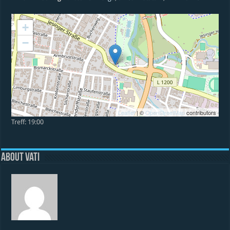
+
−
Leaflet
| ©
OpenStreetMap
contributors
Treff: 19:00
About vati