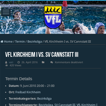
Home
/
Termin
/
Bezirksliga
/
VfL Kirchheim I vs. SV Cannstatt III
VfL Kirchheim I vs. SV Cannstatt III
für
vati
26. April 2016
Kommentare deaktiviert
VfL
420 Views
Kirchheim
I
vs.
SV
Termin Details
Cannstatt
III
Datum:
9. Juni 2010 20:00
–
21:00
Ort:
Freibad Kirchheim
Terminkategorien:
Bezirksliga
Terminschlagworte:
Bezirksliga
,
SV Cannstatt III
,
VfL Kirchheim I