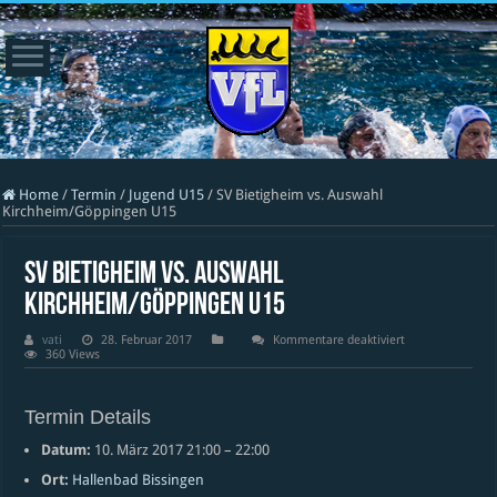
Home
/
Termin
/
Jugend U15
/
SV Bietigheim vs. Auswahl
Kirchheim/Göppingen U15
SV Bietigheim vs. Auswahl
Kirchheim/Göppingen U15
für
vati
28. Februar 2017
Kommentare deaktiviert
SV
360 Views
Bietigheim
vs.
Auswahl
Kirchheim/Göppi
Termin Details
U15
Datum:
10. März 2017 21:00
–
22:00
Ort:
Hallenbad Bissingen