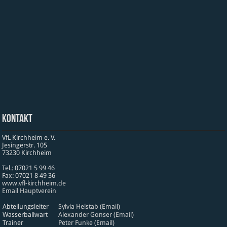
Kontakt
VfL Kirchheim e. V.
Jesinger­str. 105
73230 Kirch­heim
Tel.: 07021 5 99 46
Fax: 07021 8 49 36
www​.vfl​-kirch​heim​.de
Email Hauptverein
Abteilungsleiter
Sylvia Helstab (Email)
Wasserballwart
Alexander Gonser (Email)
Trainer
Peter Funke (Email)