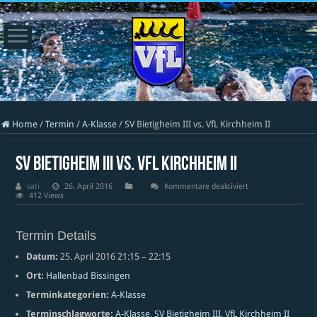
Home
/
Termin
/
A-Klasse
/
SV Bietigheim III vs. VfL Kirchheim II
SV Bietigheim III vs. VfL Kirchheim II
für
vati
26. April 2016
Kommentare deaktiviert
SV
412 Views
Bietigheim
III
vs.
VfL
Termin Details
Kirchheim
II
Datum:
25. April 2016 21:15
–
22:15
Ort:
Hallenbad Bissingen
Terminkategorien:
A-Klasse
Terminschlagworte:
A-Klasse
,
SV Bietigheim III
,
VfL Kirchheim II