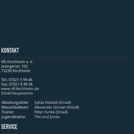
Kontakt
VfL Kirchheim e. V.
Jesinger­str. 105
73230 Kirch­heim
Tel.: 07021 5 99 46
Fax: 07021 8 49 36
www​.vfl​-kirch​heim​.de
Email Hauptverein
Abteilungsleiter
Sylvia Helstab (Email)
Wasserballwart
Alexander Gonser (Email)
Trainer
Peter Funke (Email)
Jugendtrainer
Tim und Jonas
Service