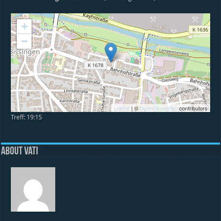
+
−
Leaflet
| ©
OpenStreetMap
contributors
Treff: 19:15
About vati