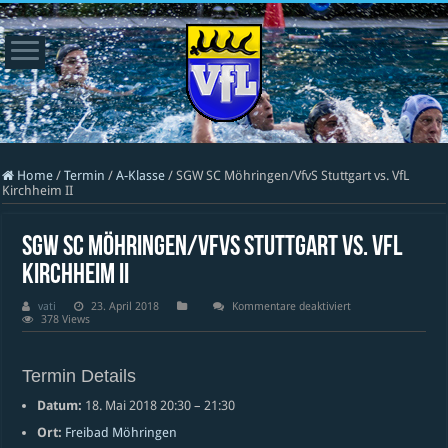
Home
/
Termin
/
A-Klasse
/
SGW SC Möhringen/VfvS Stuttgart vs. VfL
Kirchheim II
SGW SC Möhringen/VfvS Stuttgart vs. VfL
Kirchheim II
für
vati
23. April 2018
Kommentare deaktiviert
SGW
378 Views
SC
Möhringen/VfvS
Stuttgart
vs.
Termin Details
VfL
Kirchheim
Datum:
18. Mai 2018 20:30
–
21:30
II
Ort:
Freibad Möhringen