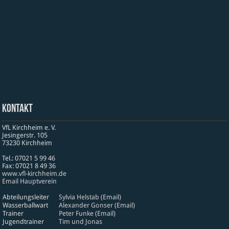
Kontakt
VfL Kirchheim e. V.
Jesinger­str. 105
73230 Kirch­heim
Tel.: 07021 5 99 46
Fax: 07021 8 49 36
www​.vfl​-kirch​heim​.de
Email Hauptverein
Abteilungsleiter
Sylvia Helstab (Email)
Wasserballwart
Alexander Gonser (Email)
Trainer
Peter Funke (Email)
Jugendtrainer
Tim und Jonas