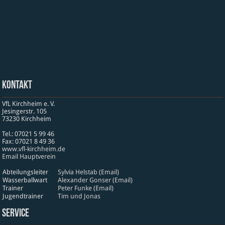
Kontakt
VfL Kirchheim e. V.
Jesinger­str. 105
73230 Kirch­heim
Tel.: 07021 5 99 46
Fax: 07021 8 49 36
www​.vfl​-kirch​heim​.de
Email Hauptverein
Abteilungsleiter
Sylvia Helstab (Email)
Wasserballwart
Alexander Gonser (Email)
Trainer
Peter Funke (Email)
Jugendtrainer
Tim und Jonas
Service