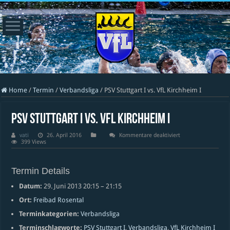
Home
/
Termin
/
Verbandsliga
/
PSV Stuttgart I vs. VfL Kirchheim I
PSV Stuttgart I vs. VfL Kirchheim I
für
vati
26. April 2016
Kommentare deaktiviert
PSV
399 Views
Stuttgart
I
vs.
VfL
Termin Details
Kirchheim
I
Datum:
29. Juni 2013 20:15
–
21:15
Ort:
Freibad Rosental
Terminkategorien:
Verbandsliga
Terminschlagworte:
PSV Stuttgart I
,
Verbandsliga
,
VfL Kirchheim I