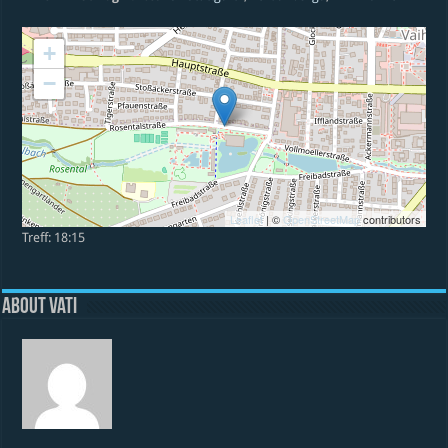
+
−
Leaflet
| ©
OpenStreetMap
contributors
Treff: 18:15
About vati