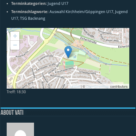
Terminkategorien:
Jugend U17
Terminschlagworte:
Auswahl Kirchheim/Göppingen U17
,
Jugend
U17
,
TSG Backnang
+
−
Leaflet
| ©
OpenStreetMap
contributors
Treff: 18:30
About vati