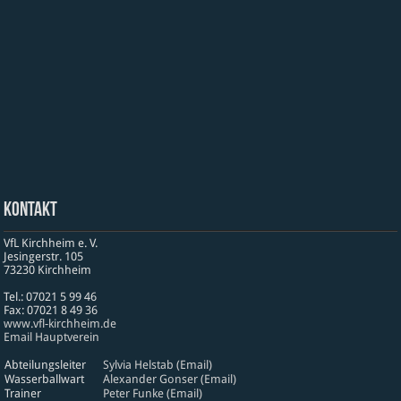
Kontakt
VfL Kirchheim e. V.
Jesinger­str. 105
73230 Kirch­heim
Tel.: 07021 5 99 46
Fax: 07021 8 49 36
www​.vfl​-kirch​heim​.de
Email Hauptverein
Abteilungsleiter
Sylvia Helstab (Email)
Wasserballwart
Alexander Gonser (Email)
Trainer
Peter Funke (Email)