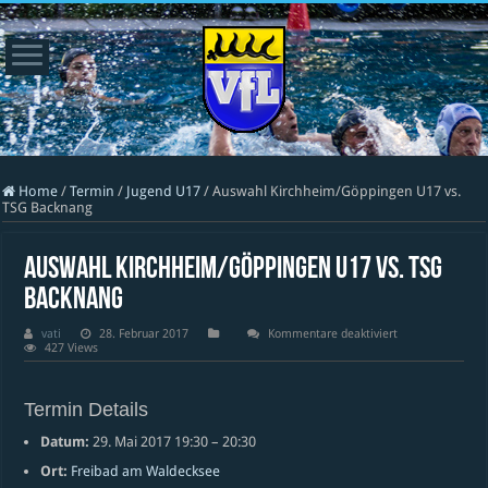
Home
/
Termin
/
Jugend U17
/
Auswahl Kirchheim/Göppingen U17 vs.
TSG Backnang
Auswahl Kirchheim/Göppingen U17 vs. TSG
Backnang
für
vati
28. Februar 2017
Kommentare deaktiviert
Auswahl
427 Views
Kirchheim/Göppi
U17
vs.
TSG
Termin Details
Backnang
Datum:
29. Mai 2017 19:30
–
20:30
Ort:
Freibad am Waldecksee