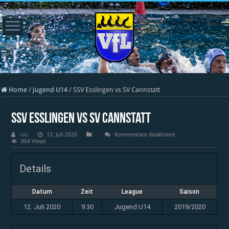
Home
/
Jugend U14
/
SSV Esslingen vs SV Cannstatt
SSV Esslingen vs SV Cannstatt
für
vati
12. Juli 2020
Kommentare deaktiviert
SSV
864 Views
Esslingen
vs
SV
Details
Cannstatt
Datum
Zeit
League
Saison
12. Juli 2020
9:30
Jugend U14
2019/2020