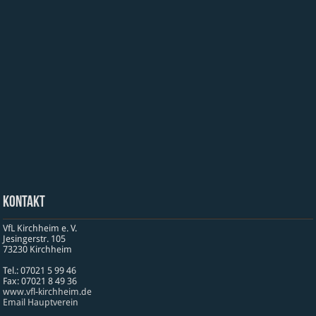
Kontakt
VfL Kirchheim e. V.
Jesinger­str. 105
73230 Kirch­heim
Tel.: 07021 5 99 46
Fax: 07021 8 49 36
www​.vfl​-kirch​heim​.de
Email Hauptverein