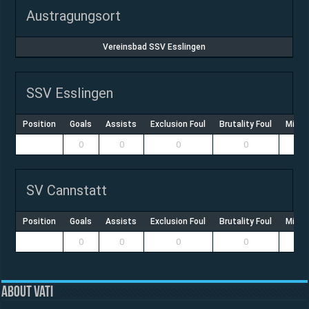
Austragungsort
Vereinsbad SSV Esslingen
SSV Esslingen
Position
Goals
Assists
Exclusion Foul
Brutality Foul
Misco
0
0
0
0
SV Cannstatt
Position
Goals
Assists
Exclusion Foul
Brutality Foul
Misco
0
0
0
0
About vati