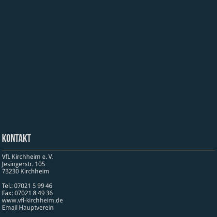
Kontakt
VfL Kirchheim e. V.
Jesinger­str. 105
73230 Kirch­heim
Tel.: 07021 5 99 46
Fax: 07021 8 49 36
www​.vfl​-kirch​heim​.de
Email Hauptverein