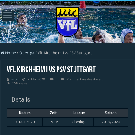
Home
/
Oberliga
/
VfL Kirchheim I vs PSV Stuttgart
VfL Kirchheim I vs PSV Stuttgart
für
vati
7. Mai 2020
Kommentare deaktiviert
VfL
958 Views
Kirchheim
I
vs
Details
PSV
Stuttgart
Datum
Zeit
League
Saison
7. Mai 2020
19:15
Oberliga
2019/2020