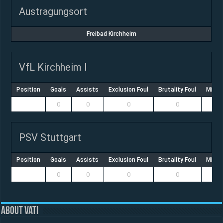
Austragungsort
Freibad Kirchheim
VfL Kirchheim I
Position
Goals
Assists
Exclusion Foul
Brutality Foul
Misco
0
0
0
0
PSV Stuttgart
Position
Goals
Assists
Exclusion Foul
Brutality Foul
Misco
0
0
0
0
About vati