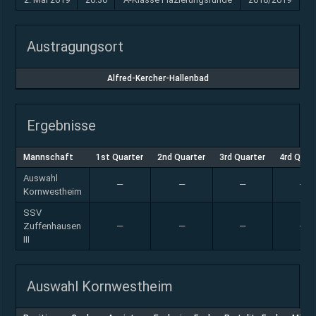
Austragungsort
Alfred-Kercher-Hallenbad
Ergebnisse
Mannschaft
1st Quarter
2nd Quarter
3rd Quarter
4rd Quar
Auswahl
—
—
—
—
Kornwestheim
SSV
Zuffenhausen
—
—
—
—
III
Auswahl Kornwestheim