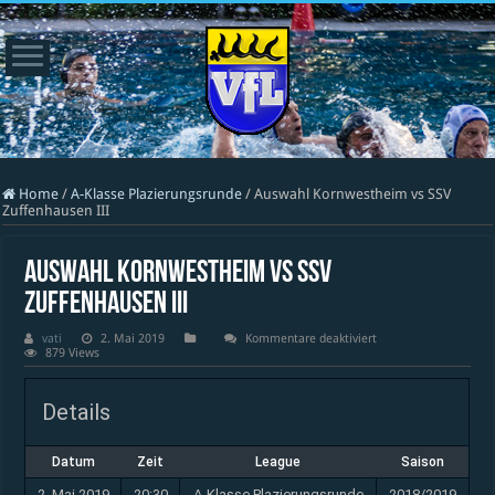
Home
/
A-Klasse Plazierungsrunde
/
Auswahl Kornwestheim vs SSV
Zuffenhausen III
Auswahl Kornwestheim vs SSV
Zuffenhausen III
für
vati
2. Mai 2019
Kommentare deaktiviert
Auswahl
879 Views
Kornwestheim
vs
SSV
Details
Zuffenhausen
III
Datum
Zeit
League
Saison
2. Mai 2019
20:30
A-Klasse Plazierungsrunde
2018/2019