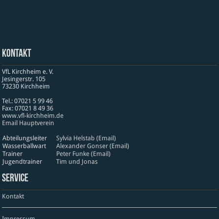
Kontakt
VfL Kirchheim e. V.
Jesinger­str. 105
73230 Kirch­heim
Tel.: 07021 5 99 46
Fax: 07021 8 49 36
www​.vfl​-kirch​heim​.de
Email Hauptverein
Abteilungsleiter
Sylvia Helstab (Email)
Wasserballwart
Alexander Gonser (Email)
Trainer
Peter Funke (Email)
Jugendtrainer
Tim und Jonas
Service
Kontakt
Impressum