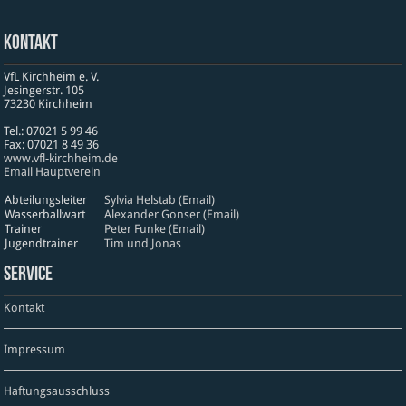
Kontakt
VfL Kirchheim e. V.
Jesinger­str. 105
73230 Kirch­heim
Tel.: 07021 5 99 46
Fax: 07021 8 49 36
www​.vfl​-kirch​heim​.de
Email Hauptverein
Abteilungsleiter
Sylvia Helstab (Email)
Wasserballwart
Alexander Gonser (Email)
Trainer
Peter Funke (Email)
Jugendtrainer
Tim und Jonas
Service
Kontakt
Impressum
Haftungsausschluss