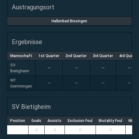
Austragungsort
Hallenbad Bissingen
Ergebnisse
Mannschaft
1st Quarter
2nd Quarter
3rd Quarter
4rd Quarte
SV
—
—
—
—
Bietigheim
Wf
—
—
—
—
Gemmingen
SV Bietigheim
Position
Goals
Assists
Exclusion Foul
Brutality Foul
Misco
0
0
0
0