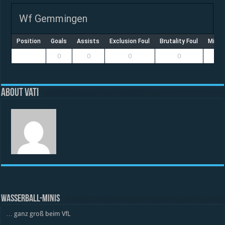
Wf Gemmingen
Position
Goals
Assists
Exclusion Foul
Brutality Foul
Misco
0
0
0
0
About vati
WASSERBALL-MINIS
… ganz groß beim VfL