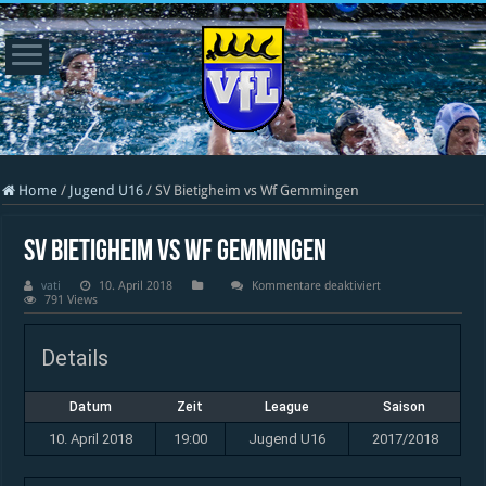
Home
/
Jugend U16
/
SV Bietigheim vs Wf Gemmingen
SV Bietigheim vs Wf Gemmingen
für
vati
10. April 2018
Kommentare deaktiviert
SV
791 Views
Bietigheim
vs
Wf
Details
Gemmingen
Datum
Zeit
League
Saison
10. April 2018
19:00
Jugend U16
2017/2018