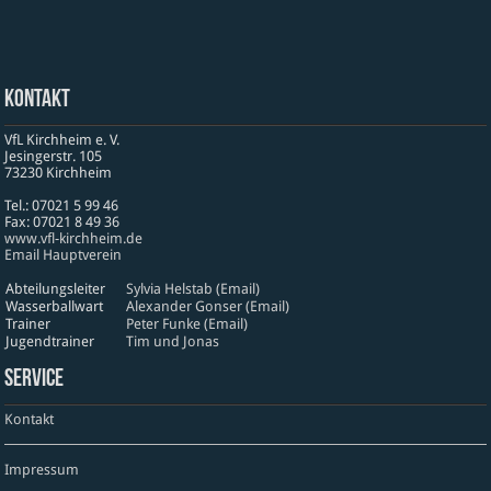
Kontakt
VfL Kirchheim e. V.
Jesinger­str. 105
73230 Kirch­heim
Tel.: 07021 5 99 46
Fax: 07021 8 49 36
www​.vfl​-kirch​heim​.de
Email Hauptverein
Abteilungsleiter
Sylvia Helstab (Email)
Wasserballwart
Alexander Gonser (Email)
Trainer
Peter Funke (Email)
Jugendtrainer
Tim und Jonas
Service
Kontakt
Impressum