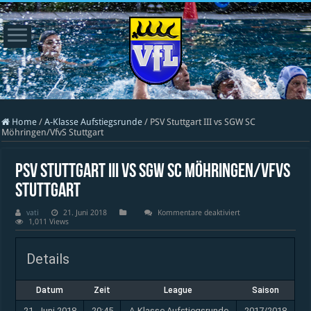
Home
/
A-Klasse Aufstiegsrunde
/
PSV Stuttgart III vs SGW SC
Möhringen/VfvS Stuttgart
PSV Stuttgart III vs SGW SC Möhringen/VfvS
Stuttgart
für
vati
21. Juni 2018
Kommentare deaktiviert
PSV
1,011 Views
Stuttgart
III
vs
Details
SGW
SC
Möhringen/VfvS
Stuttgart
Datum
Zeit
League
Saison
21. Juni 2018
20:45
A-Klasse Aufstiegsrunde
2017/2018