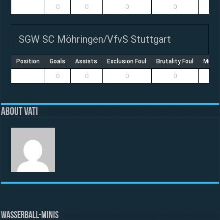
0
0
0
0
SGW SC Möhringen/VfvS Stuttgart
Position
Goals
Assists
Exclusion Foul
Brutality Foul
Misco
0
0
0
0
About vati
WASSERBALL-MINIS