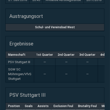
Austragungsort
Schul- und Vereinsbad West
Ergebnisse
Mannschaft
1st Quarter
2nd Quarter
3rd Quarter
4rd Qu
PSV Stuttgart III
—
—
—
—
SGW SC
Möhringen/VfvS
—
—
—
—
Stuttgart
PSV Stuttgart III
Position
Goals
Assists
Exclusion Foul
Brutality Foul
Misco