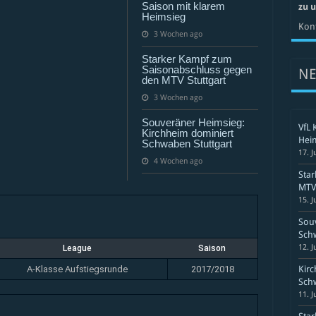
II
Saison mit klarem
zu 
Heimsieg
Kont
3 Wochen ago
Starker Kampf zum
Saisonabschluss gegen
N
den MTV Stuttgart
3 Wochen ago
Souveräner Heimsieg:
VfL 
Kirchheim dominiert
Hei
Schwaben Stuttgart
17. J
4 Wochen ago
Sta
MTV 
15. J
Souv
Schw
12. J
League
Saison
A-Klasse Aufstiegsrunde
2017/2018
Kirc
Schw
11. J