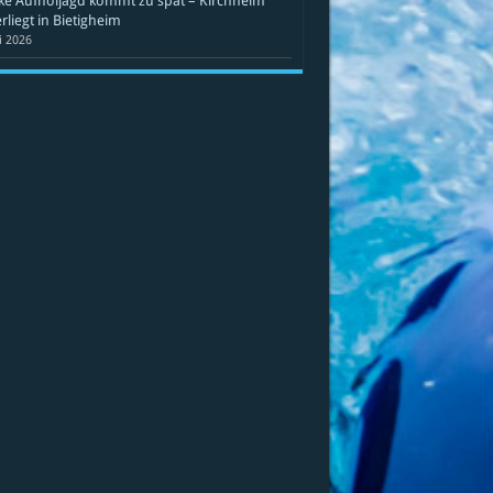
ke Aufholjagd kommt zu spät – Kirchheim
rliegt in Bietigheim
li 2026