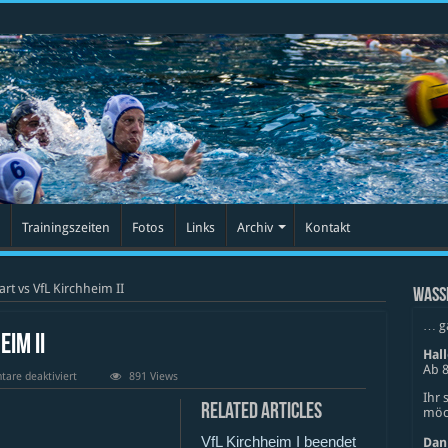
Trainingszeiten
Fotos
Links
Archiv
Kontakt
art vs VfL Kirchheim II
WASS
… g
im II
Hal
Ab 8
für
are deaktiviert
891 Views
SBS
Ihr 
Stuttgart
Related Articles
möch
vs
VfL
VfL Kirchheim I beendet
Kirchheim
Dan