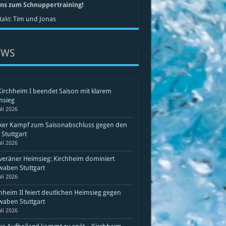
uns zum Schnuppertraining!
akt:
Tim und Jonas
EWS
Kirchheim I beendet Saison mit klarem
msieg
uli 2026
rker Kampf zum Saisonabschluss gegen den
Stuttgart
uli 2026
eräner Heimsieg: Kirchheim dominiert
aben Stuttgart
uli 2026
hheim II feiert deutlichen Heimsieg gegen
aben Stuttgart
uli 2026