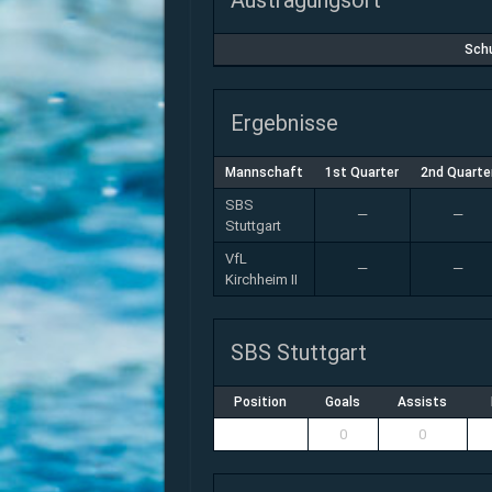
Austragungsort
Schu
Ergebnisse
Mannschaft
1st Quarter
2nd Quarte
SBS
—
—
Stuttgart
VfL
—
—
Kirchheim II
SBS Stuttgart
Position
Goals
Assists
0
0