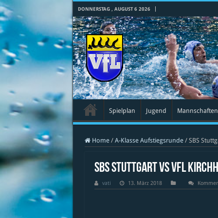
DONNERSTAG , AUGUST 6 2026
Spielplan
Jugend
Mannschaften
Home
/
A-Klasse Aufstiegsrunde
/
SBS Stuttg
SBS Stuttgart vs VfL Kirchhe
vati
13. März 2018
Komment