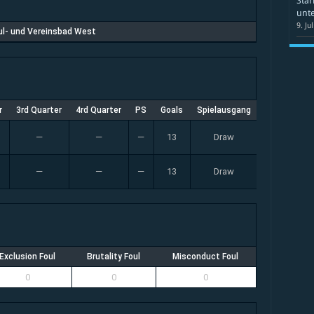
Star
unte
9. Ju
l- und Vereinsbad West
r
3rd Quarter
4rd Quarter
PS
Goals
Spielausgang
—
—
—
13
Draw
—
—
—
13
Draw
Exclusion Foul
Brutality Foul
Misconduct Foul
0
0
0