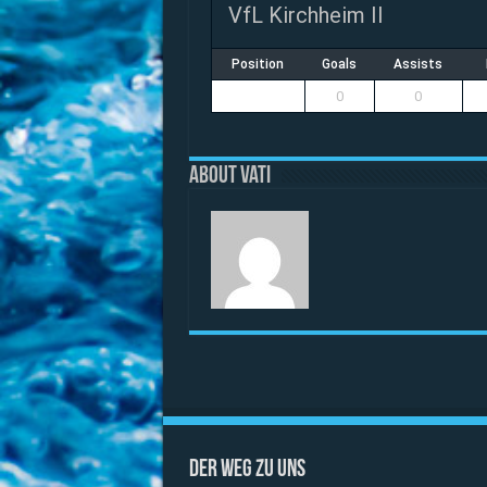
VfL Kirchheim II
Position
Goals
Assists
0
0
About vati
Der Weg zu uns