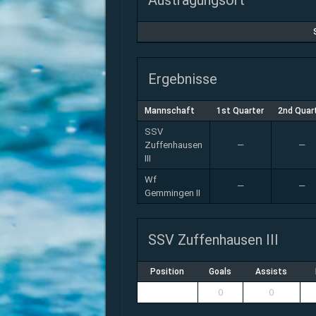
Austragungsort
Ergebnisse
Mannschaft
1st Quarter
2nd Quar
SSV
Zuffenhausen
—
—
III
Wf
—
—
Gemmingen II
SSV Zuffenhausen III
Position
Goals
Assists
0
0