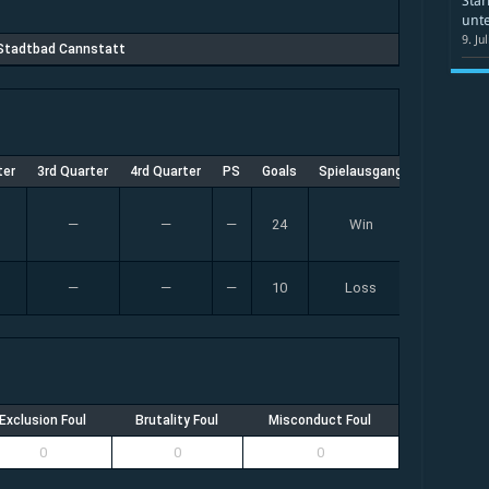
Star
unte
9. Ju
Stadtbad Cannstatt
ter
3rd Quarter
4rd Quarter
PS
Goals
Spielausgang
—
—
—
24
Win
—
—
—
10
Loss
Exclusion Foul
Brutality Foul
Misconduct Foul
0
0
0