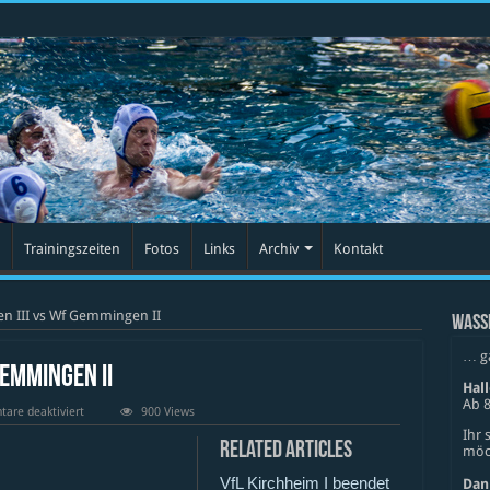
Trainingszeiten
Fotos
Links
Archiv
Kontakt
n III vs Wf Gemmingen II
WASS
… g
Gemmingen II
Hal
Ab 8
für
are deaktiviert
900 Views
SSV
Ihr 
Zuffenhausen
Related Articles
möch
III
vs
VfL Kirchheim I beendet
Wf
Dan