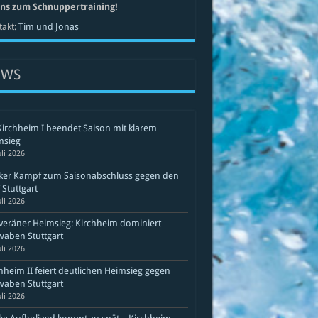
uns zum Schnuppertraining!
akt:
Tim und Jonas
EWS
Kirchheim I beendet Saison mit klarem
msieg
uli 2026
rker Kampf zum Saisonabschluss gegen den
Stuttgart
uli 2026
eräner Heimsieg: Kirchheim dominiert
aben Stuttgart
uli 2026
hheim II feiert deutlichen Heimsieg gegen
aben Stuttgart
uli 2026