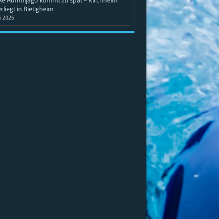
ke Aufholjagd kommt zu spät – Kirchheim
rliegt in Bietigheim
li 2026