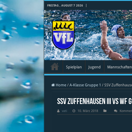
FREITAG , AUGUST 7 2026
Spielplan
Jugend
Mannschaften
Home
/
A-Klasse Gruppe 1
/
SSV Zuffenhause
SSV Zuffenhausen III vs Wf 
vati
10. März 2018
Komment