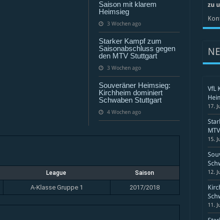
Gemmingen
Saison mit klarem
zu 
II
Heimsieg
Kont
3 Wochen ago
Starker Kampf zum
Saisonabschluss gegen
N
den MTV Stuttgart
3 Wochen ago
Souveräner Heimsieg:
VfL 
Kirchheim dominiert
Hei
Schwaben Stuttgart
17. J
4 Wochen ago
Sta
MTV 
15. J
Souv
Schw
12. J
League
Saison
A-Klasse Gruppe 1
2017/2018
Kirc
Schw
11. J