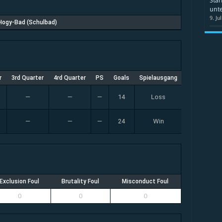
Star
unte
9. Ju
Hogy-Bad (Schulbad)
r
3rd Quarter
4rd Quarter
PS
Goals
Spielausgang
—
—
—
14
Loss
—
—
—
24
Win
Exclusion Foul
Brutality Foul
Misconduct Foul
0
0
0