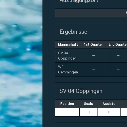
Austragungsort
Ergebnisse
Mannschaft
1st Quarter
2nd Quarte
SV 04
—
—
Göppingen
Wf
—
—
Gemmingen
SV 04 Göppingen
Position
Goals
Assists
0
0