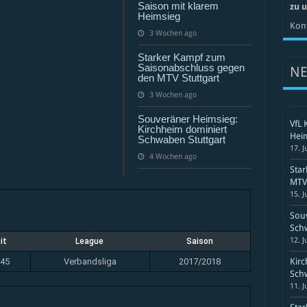
Gemmingen
Saison mit klarem
zu 
Heimsieg
Kont
3 Wochen ago
Starker Kampf zum
Saisonabschluss gegen
N
den MTV Stuttgart
3 Wochen ago
Souveräner Heimsieg:
VfL 
Kirchheim dominiert
Hei
Schwaben Stuttgart
17. J
4 Wochen ago
Sta
MTV 
15. J
Souv
Schw
12. J
it
League
Saison
:45
Verbandsliga
2017/2018
Kirc
Schw
11. J