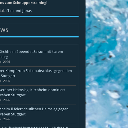
uns zum Schnuppertraining!
akt:
Tim und Jonas
EWS
Kirchheim I beendet Saison mit klarem
msieg
uli 2026
rker Kampf zum Saisonabschluss gegen den
Stuttgart
uli 2026
eräner Heimsieg: Kirchheim dominiert
aben Stuttgart
uli 2026
hheim II feiert deutlichen Heimsieg gegen
aben Stuttgart
uli 2026