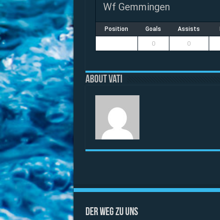
Wf Gemmingen
Position
Goals
Assists
0
0
About vati
Der Weg zu uns