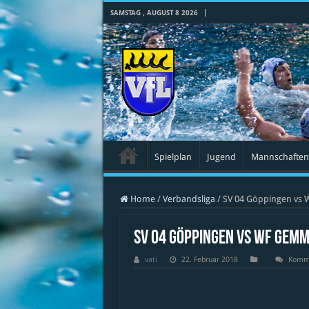
SAMSTAG , AUGUST 8 2026
Spielplan
Jugend
Mannschaften
Home
/
Verbandsliga
/
SV 04 Göppingen vs
SV 04 Göppingen vs Wf Gem
vati
22. Februar 2018
Komme