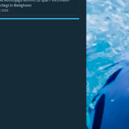
ke Aufholjagd kommt zu spät – Kirchheim
rliegt in Bietigheim
li 2026