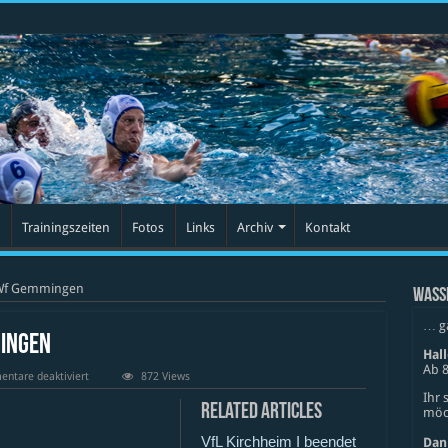
Trainingszeiten
Fotos
Links
Archiv
Kontakt
 Wf Gemmingen
WASS
… g
mingen
Hal
Ab 8
für
ntare deaktiviert
872 Views
SV
Ihr 
04
Related Articles
möch
Göppingen
vs
VfL Kirchheim I beendet
Wf
Dan